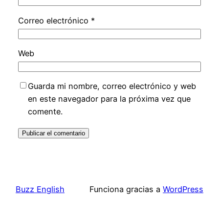
Correo electrónico
*
Web
Guarda mi nombre, correo electrónico y web
en este navegador para la próxima vez que
comente.
Buzz English
Funciona gracias a
WordPress