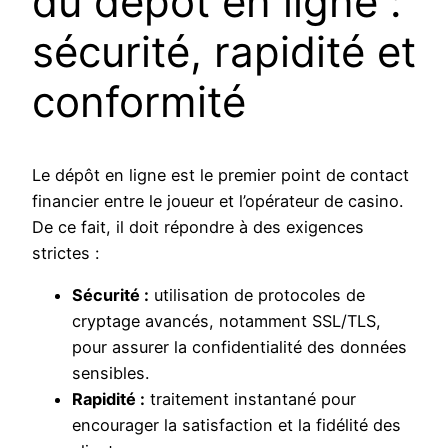
du dépôt en ligne :
sécurité, rapidité et
conformité
Le dépôt en ligne est le premier point de contact
financier entre le joueur et l’opérateur de casino.
De ce fait, il doit répondre à des exigences
strictes :
Sécurité :
utilisation de protocoles de
cryptage avancés, notamment SSL/TLS,
pour assurer la confidentialité des données
sensibles.
Rapidité :
traitement instantané pour
encourager la satisfaction et la fidélité des