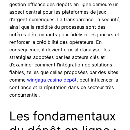
gestion efficace des dépôts en ligne demeure un
aspect central pour les plateformes de jeux
d’argent numériques. La transparence, la sécurité,
ainsi que la rapidité du processus sont des
critères déterminants pour fidéliser les joueurs et
renforcer la crédibilité des opérateurs. En
conséquence, il devient crucial d’analyser les
stratégies adoptées par les acteurs clés et
d’examiner comment l’intégration de solutions
fiables, telles que celles proposées par des sites
comme
wingaga casino dépôt
, peut influencer la
confiance et la réputation dans ce secteur très
concurrentiel.
Les fondamentaux