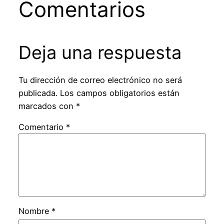
Comentarios
Deja una respuesta
Tu dirección de correo electrónico no será
publicada.
Los campos obligatorios están
marcados con
*
Comentario
*
Nombre
*