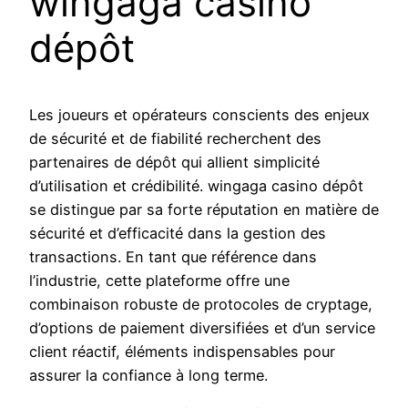
wingaga casino
dépôt
Les joueurs et opérateurs conscients des enjeux
de sécurité et de fiabilité recherchent des
partenaires de dépôt qui allient simplicité
d’utilisation et crédibilité. wingaga casino dépôt
se distingue par sa forte réputation en matière de
sécurité et d’efficacité dans la gestion des
transactions. En tant que référence dans
l’industrie, cette plateforme offre une
combinaison robuste de protocoles de cryptage,
d’options de paiement diversifiées et d’un service
client réactif, éléments indispensables pour
assurer la confiance à long terme.