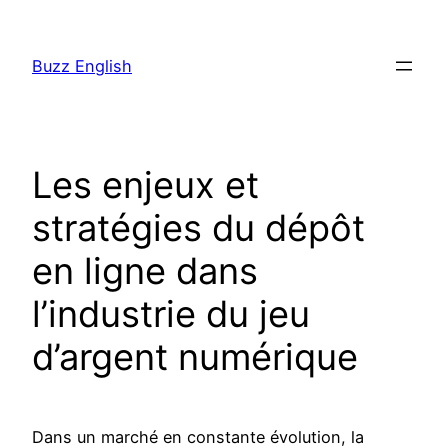
Saltar
al
Buzz English
contenido
Les enjeux et
stratégies du dépôt
en ligne dans
l’industrie du jeu
d’argent numérique
Dans un marché en constante évolution, la