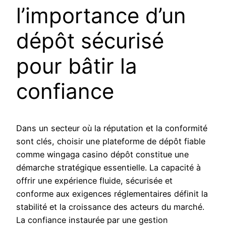
l’importance d’un
dépôt sécurisé
pour bâtir la
confiance
Dans un secteur où la réputation et la conformité
sont clés, choisir une plateforme de dépôt fiable
comme wingaga casino dépôt constitue une
démarche stratégique essentielle. La capacité à
offrir une expérience fluide, sécurisée et
conforme aux exigences réglementaires définit la
stabilité et la croissance des acteurs du marché.
La confiance instaurée par une gestion