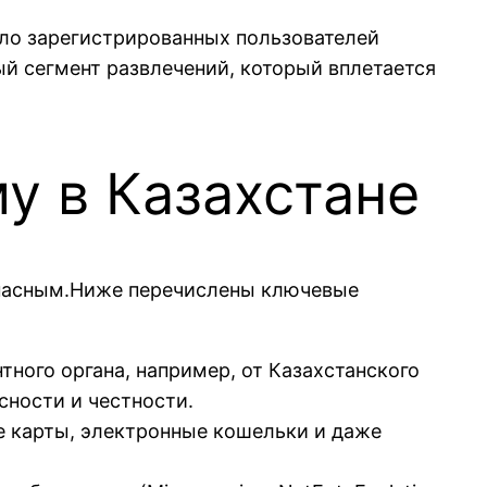
исло зарегистрированных пользователей
ый сегмент развлечений, который вплетается
у в Казахстане
зопасным.Ниже перечислены ключевые
ного органа, например, от Казахстанского
сности и честности.
 карты, электронные кошельки и даже