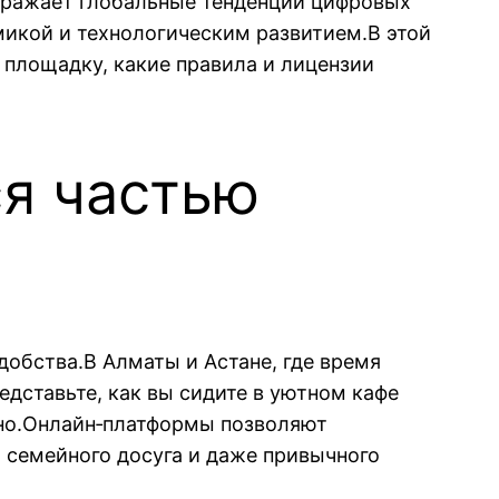
отражает глобальные тенденции цифровых
микой и технологическим развитием.В этой
 площадку,
какие правила и лицензии
ся частью
добства.В Алматы и Астане, где время
едставьте, как вы сидите в уютном кафе
зино.Онлайн‑платформы позволяют
, семейного досуга и даже привычного