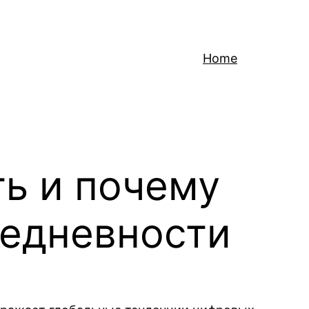
Home
ть и почему
седневности