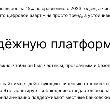
не вырос на 15% по сравнению с 2023 годом, а ч
о цифровой азарт – не просто тренд, а устойчив
дёжную платформ
 важно, чтобы он был честным, прозрачным и бе
то сайт имеет действующую лицензию от компетент
р.Это гарантирует соблюдение стандартов безопа
нлайн‑казино поддерживают местные банковские