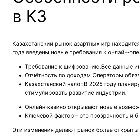
в КЗ
Казахстанский рынок азартных игр находитс
года введены новые требования к онлайн‑оп
Требование к шифрованию.Все данные и
Отчётность по доходам.Операторы обяза
Казахстанский налог.В 2025 году планир
стимулировать развитие индустрии.
Онлайн‑казино открывают новые возможн
Ключевой фактор – это прозрачность и 
Эти изменения делают рынок более открытым