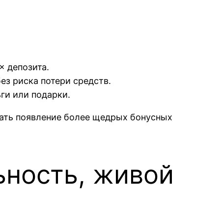
× депозита.
з риска потери средств.
ги или подарки.
вать появление более щедрых бонусных
ьность, живой