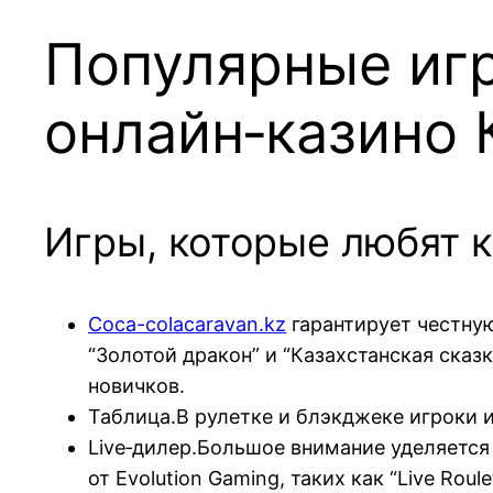
Популярные иг
онлайн‑казино 
Игры, которые любят 
Coca-colacaravan.kz
гарантирует честную
“Золотой дракон” и “Казахстанская сказ
новичков.
Таблица.В рулетке и блэкджеке игроки
Live‑дилер.Большое внимание уделяется
от Evolution Gaming, таких как “Live Roulet