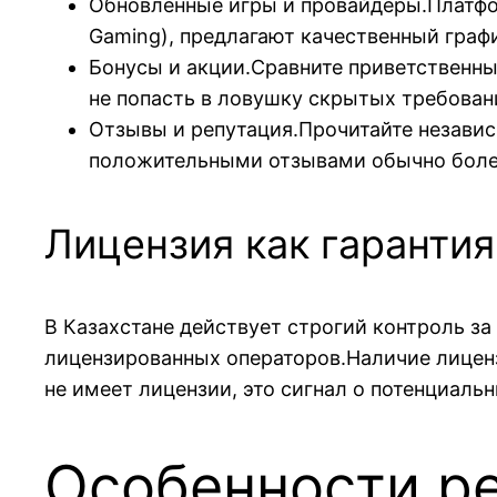
Обновлённые игры и провайдеры.Платфо
Gaming), предлагают качественный граф
Бонусы и акции.Сравните приветственны
не попасть в ловушку скрытых требован
Отзывы и репутация.Прочитайте независ
положительными отзывами обычно боле
Лицензия как гарантия
В Казахстане действует строгий контроль з
лицензированных операторов.Наличие лицен
не имеет лицензии, это сигнал о потенциальн
Особенности ре