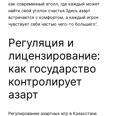
как современный атолл, где каждый может
найти свой уголок счастья.Здесь азарт
встречается с комфортом, а каждый игрок
чувствует себя частью чего-то большего”.
Регуляция и
лицензирование:
как государство
контролирует
азарт
Регулирование азартных игр в Казахстане