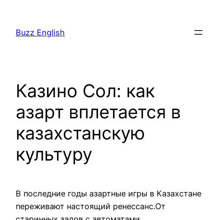
Saltar
al
Buzz English
contenido
Казино Сол: как
азарт вплетается в
казахстанскую
культуру
В последние годы азартные игры в Казахстане
переживают настоящий ренессанс.От
старинных залов с автоматами