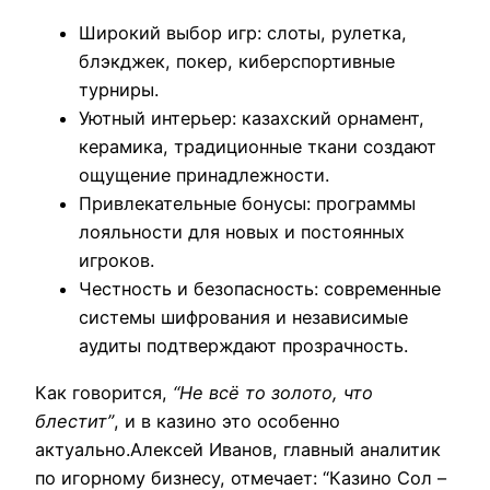
Широкий выбор игр: слоты, рулетка,
блэкджек, покер, киберспортивные
турниры.
Уютный интерьер: казахский орнамент,
керамика, традиционные ткани создают
ощущение принадлежности.
Привлекательные бонусы: программы
лояльности для новых и постоянных
игроков.
Честность и безопасность: современные
системы шифрования и независимые
аудиты подтверждают прозрачность.
Как говорится,
“Не всё то золото, что
блестит”
, и в казино это особенно
актуально.Алексей Иванов, главный аналитик
по игорному бизнесу, отмечает: “Казино Сол –