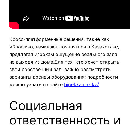
Кросс‑платформенные решения, такие как
VR‑казино, начинают появляться в Казахстане,
предлагая игрокам ощущение реального зала,
не выходя из дома.Для тех, кто хочет открыть
свой собственный зал, важно рассмотреть
варианты аренды оборудования; подробности
можно узнать на сайте
bipekkamaz.kz/
Социальная
ответственность и