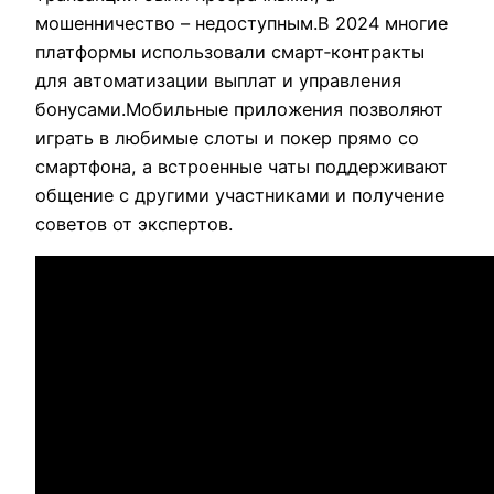
мошенничество – недоступным.В 2024 многие
платформы использовали смарт‑контракты
для автоматизации выплат и управления
бонусами.Мобильные приложения позволяют
играть в любимые слоты и покер прямо со
смартфона, а встроенные чаты поддерживают
общение с другими участниками и получение
советов от экспертов.