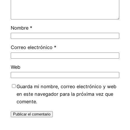
Nombre
*
Correo electrónico
*
Web
Guarda mi nombre, correo electrónico y web
en este navegador para la próxima vez que
comente.