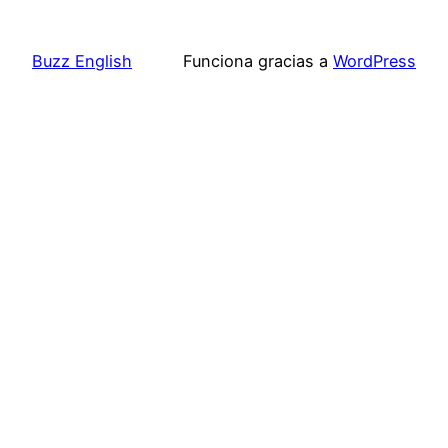
Buzz English
Funciona gracias a
WordPress