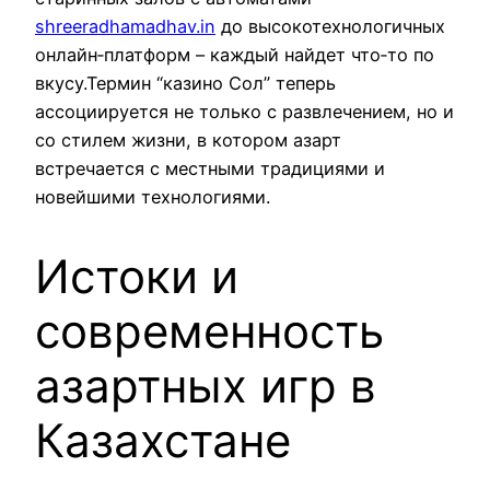
shreeradhamadhav.in
до высокотехнологичных
онлайн‑платформ – каждый найдет что‑то по
вкусу.Термин “казино Сол” теперь
ассоциируется не только с развлечением, но и
со стилем жизни, в котором
азарт
встречается с местными традициями и
новейшими технологиями.
Истоки и
современность
азартных игр в
Казахстане