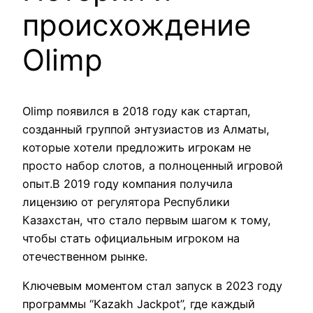
происхождение
Olimp
Olimp появился в 2018 году как стартап,
созданный группой энтузиастов из Алматы,
которые хотели предложить игрокам не
просто набор слотов, а полноценный игровой
опыт.В 2019 году компания получила
лицензию от регулятора Республики
Казахстан, что стало первым шагом к тому,
чтобы стать официальным игроком на
отечественном рынке.
Ключевым моментом стал запуск в 2023 году
программы “Kazakh Jackpot”, где каждый