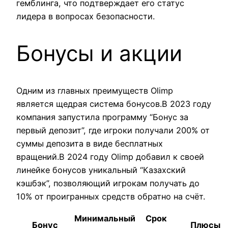
гемблинга, что подтверждает его статус
лидера в вопросах безопасности.
Бонусы и акции
Одним из главных преимуществ Olimp
является щедрая система бонусов.В 2023 году
компания запустила программу “Бонус за
первый депозит”, где игроки получали 200% от
суммы депозита в виде бесплатных
вращений.В 2024 году Olimp добавил к своей
линейке бонусов уникальный “Казахский
кэшбэк”, позволяющий игрокам получать до
10% от проигранных средств обратно на счёт.
Минимальный
Срок
Бонус
Плюсы