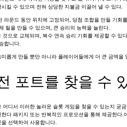
시킬 수 있으며 전혀 상당한 지불금 이끌어 낼 수 있다.
전 라운드 동안 위치에 고정되어, 당첨 조합을 만들 기회를
체 릴을 만들 수 있으며, 큰 승리의 능력을 늘린다.
 것으로 교체되며, 복수 연속 승리 기회를 제공할 수 있다
상승합니다.
미롭게 만들 뿐만 아니라 플레이어들에게 더 큰 금액을 
전 포트를 찾을 수 
 어디서 이러한 놀라운 슬롯 게임을 찾을 수 있는지 궁
공한다 패키지 또는 반복적인 프로모션을 통해 제공한다.
롯을 선택하여 사용합니다.