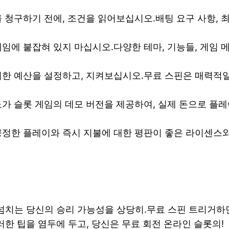
 청구하기 전에, 조건을 읽어보십시오.배팅 요구 사항, 
임에 붙잡혀 있지 마십시오.다양한 테마, 기능들, 게임 
한 예산을 설정하고, 지켜보십시오.무료 스핀은 매력적일 
가 슬롯 게임의 데모 버전을 제공하여, 실제 돈으로 플레
공정한 플레이와 즉시 지불에 대한 평판이 좋은 라이센스
넘치는 당신의 승리 가능성을 상당히.무료 스핀 트리거하면
러한 팁을 염두에 두고, 당신은 무료 회전 온라인 슬롯의!