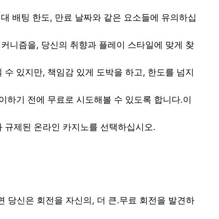
최대 배팅 한도, 만료 날짜와 같은 요소들에 유의하십
메커니즘을, 당신의 취향과 플레이 스타일에 맞게 찾
수 있지만, 책임감 있게 도박을 하고, 한도를 넘지
이하기 전에 무료로 시도해볼 수 있도록 합니다.이
와 규제된 온라인 카지노를 선택하십시오.
 당신은 회전을 자신의, 더 큰.무료 회전을 발견하