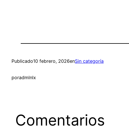
Publicado
10 febrero, 2026
en
Sin categoría
por
admlnlx
Comentarios