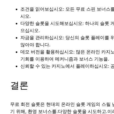
조건을 읽어보십시오: 모든 무료 스핀 보너스를
시오.
다양한 슬롯을 시도해보십시오: 하나의 슬롯 게
으십시오.
자금을 관리하십시오: 당신의 슬롯 플레이를 위
않아야 합니다.
데모 버전을 활용하십시오: 많은 온라인 카지노
기회를 이용하여 메커니즘과 보너스 기능을.
신뢰할 수 있는 카지노에서 플레이하십시오: 
결론
무료 회전 슬롯은 현대의 온라인 슬롯 게임의 스릴 
기 위해, 환영 보너스를.다양한 슬롯을 시도하고.이