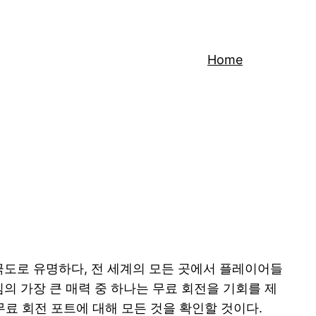
Home
극도로 유명하다, 전 세계의 모든 곳에서 플레이어들
의 가장 큰 매력 중 하나는 무료 회전을 기회를 제
무료 회전 포트에 대해 모든 것을 확인할 것이다.