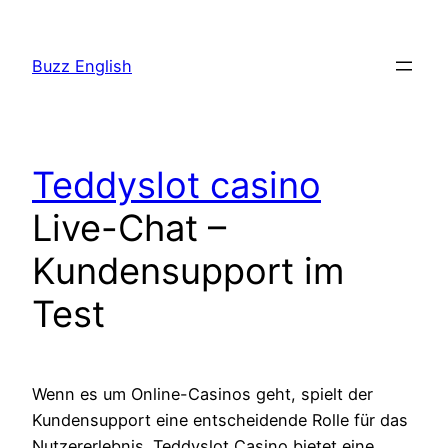
Saltar
al
Buzz English
contenido
Teddyslot casino
Live-Chat –
Kundensupport im
Test
Wenn es um Online-Casinos geht, spielt der
Kundensupport eine entscheidende Rolle für das
Nutzererlebnis. Teddyslot Casino bietet eine