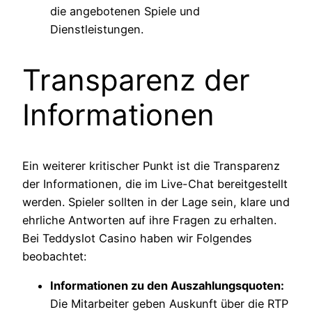
die angebotenen Spiele und
Dienstleistungen.
Transparenz der
Informationen
Ein weiterer kritischer Punkt ist die Transparenz
der Informationen, die im Live-Chat bereitgestellt
werden. Spieler sollten in der Lage sein, klare und
ehrliche Antworten auf ihre Fragen zu erhalten.
Bei Teddyslot Casino haben wir Folgendes
beobachtet:
Informationen zu den Auszahlungsquoten:
Die Mitarbeiter geben Auskunft über die RTP