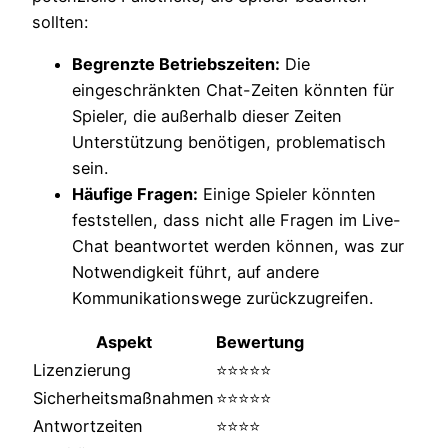
sollten:
Begrenzte Betriebszeiten:
Die
eingeschränkten Chat-Zeiten könnten für
Spieler, die außerhalb dieser Zeiten
Unterstützung benötigen, problematisch
sein.
Häufige Fragen:
Einige Spieler könnten
feststellen, dass nicht alle Fragen im Live-
Chat beantwortet werden können, was zur
Notwendigkeit führt, auf andere
Kommunikationswege zurückzugreifen.
Aspekt
Bewertung
Lizenzierung
⭐⭐⭐⭐⭐
Sicherheitsmaßnahmen
⭐⭐⭐⭐⭐
Antwortzeiten
⭐⭐⭐⭐