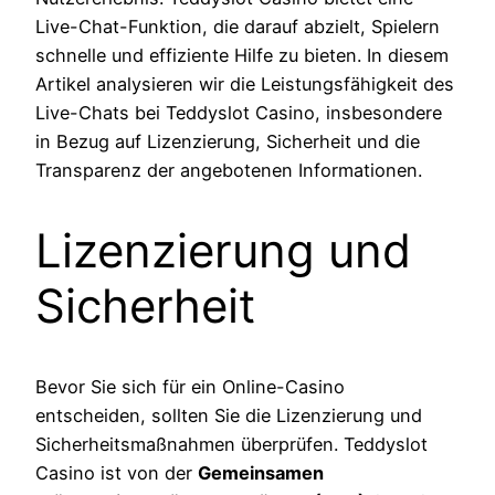
Live-Chat-Funktion, die darauf abzielt, Spielern
schnelle und effiziente Hilfe zu bieten. In diesem
Artikel analysieren wir die Leistungsfähigkeit des
Live-Chats bei Teddyslot Casino, insbesondere
in Bezug auf Lizenzierung, Sicherheit und die
Transparenz der angebotenen Informationen.
Lizenzierung und
Sicherheit
Bevor Sie sich für ein Online-Casino
entscheiden, sollten Sie die Lizenzierung und
Sicherheitsmaßnahmen überprüfen. Teddyslot
Casino ist von der
Gemeinsamen