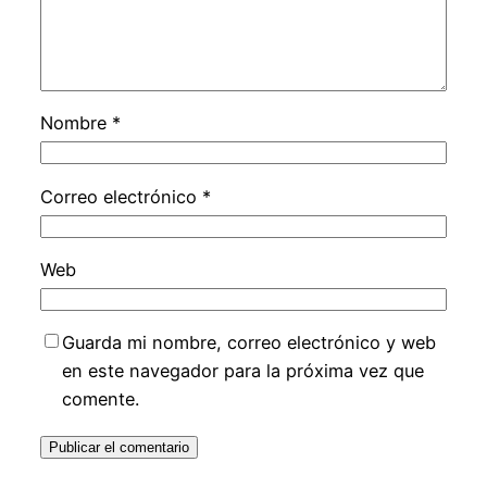
Nombre
*
Correo electrónico
*
Web
Guarda mi nombre, correo electrónico y web
en este navegador para la próxima vez que
comente.