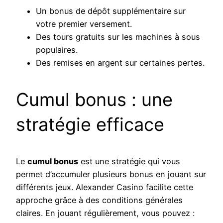
Un bonus de dépôt supplémentaire sur
votre premier versement.
Des tours gratuits sur les machines à sous
populaires.
Des remises en argent sur certaines pertes.
Cumul bonus : une
stratégie efficace
Le
cumul bonus
est une stratégie qui vous
permet d’accumuler plusieurs bonus en jouant sur
différents jeux. Alexander Casino facilite cette
approche grâce à des conditions générales
claires. En jouant régulièrement, vous pouvez :