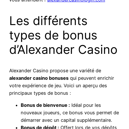
Les différents
types de bonus
d’Alexander Casino
Alexander Casino propose une variété de
alexander casino bonuses
qui peuvent enrichir
votre expérience de jeu. Voici un aperçu des
principaux types de bonus :
Bonus de bienvenue :
Idéal pour les
nouveaux joueurs, ce bonus vous permet de
démarrer avec un capital supplémentaire.
Bonus de dépôt :
Offert lors de vos dépôts