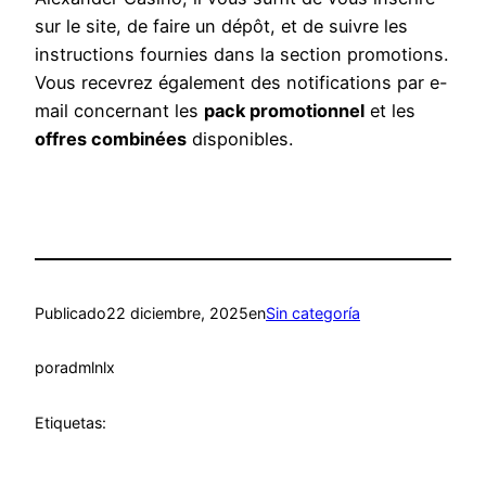
sur le site, de faire un dépôt, et de suivre les
instructions fournies dans la section promotions.
Vous recevrez également des notifications par e-
mail concernant les
pack promotionnel
et les
offres combinées
disponibles.
Publicado
22 diciembre, 2025
en
Sin categoría
por
admlnlx
Etiquetas: