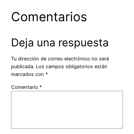
Comentarios
Deja una respuesta
Tu dirección de correo electrónico no será
publicada.
Los campos obligatorios están
marcados con
*
Comentario
*