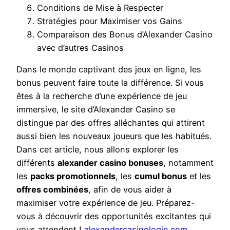
Conditions de Mise à Respecter
Stratégies pour Maximiser vos Gains
Comparaison des Bonus d’Alexander Casino
avec d’autres Casinos
Dans le monde captivant des jeux en ligne, les
bonus peuvent faire toute la différence. Si vous
êtes à la recherche d’une expérience de jeu
immersive, le site d’Alexander Casino se
distingue par des offres alléchantes qui attirent
aussi bien les nouveaux joueurs que les habitués.
Dans cet article, nous allons explorer les
différents
alexander casino bonuses
, notamment
les
packs promotionnels
, les
cumul bonus
et les
offres combinées
, afin de vous aider à
maximiser votre expérience de jeu. Préparez-
vous à découvrir des opportunités excitantes qui
vous attendent !
alexandercasinologin.com