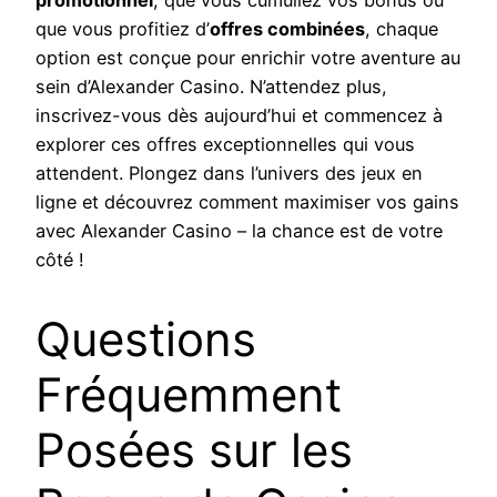
que vous profitiez d’
offres combinées
, chaque
option est conçue pour enrichir votre aventure au
sein d’Alexander Casino. N’attendez plus,
inscrivez-vous dès aujourd’hui et commencez à
explorer ces offres exceptionnelles qui vous
attendent. Plongez dans l’univers des jeux en
ligne et découvrez comment maximiser vos gains
avec Alexander Casino – la chance est de votre
côté !
Questions
Fréquemment
Posées sur les