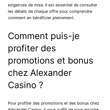
exigences de mise. Il est essentiel de consulter
les détails de chaque offre pour comprendre
comment en bénéficier pleinement.
Comment puis-je
profiter des
promotions et bonus
chez Alexander
Casino ?
Pour profiter des promotions et des bonus chez
Alexander Casino, il vous suffit de vous inscrire