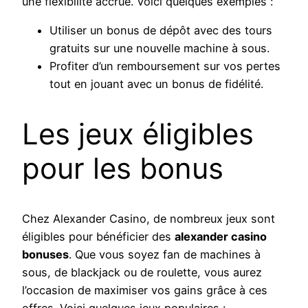
une flexibilité accrue. Voici quelques exemples :
Utiliser un bonus de dépôt avec des tours
gratuits sur une nouvelle machine à sous.
Profiter d’un remboursement sur vos pertes
tout en jouant avec un bonus de fidélité.
Les jeux éligibles
pour les bonus
Chez Alexander Casino, de nombreux jeux sont
éligibles pour bénéficier des
alexander casino
bonuses
. Que vous soyez fan de machines à
sous, de blackjack ou de roulette, vous aurez
l’occasion de maximiser vos gains grâce à ces
offres. Voici quelques jeux populaires :