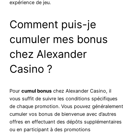
expérience de jeu.
Comment puis-je
cumuler mes bonus
chez Alexander
Casino ?
Pour
cumul bonus
chez Alexander Casino, il
vous suffit de suivre les conditions spécifiques
de chaque promotion. Vous pouvez généralement
cumuler vos bonus de bienvenue avec d’autres
offres en effectuant des dépôts supplémentaires
ou en participant à des promotions