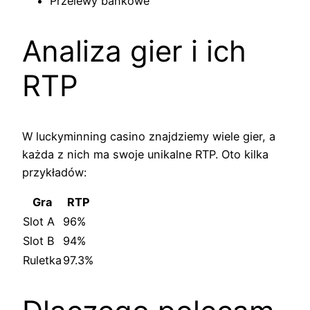
Przelewy bankowe
Analiza gier i ich
RTP
W luckyminning casino znajdziemy wiele gier, a
każda z nich ma swoje unikalne RTP. Oto kilka
przykładów:
Gra
RTP
Slot A
96%
Slot B
94%
Ruletka
97.3%