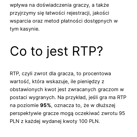
wpływa na doświadczenia graczy, a także
przyjrzymy się łatwości rejestracji, jakości
wsparcia oraz metod płatności dostępnych w
tym kasynie.
Co to jest RTP?
RTP, czyli zwrot dla gracza, to procentowa
wartość, która wskazuje, ile pieniędzy z
obstawionych kwot jest zwracanych graczom w
postaci wygranych. Na przykład, jeśli gra ma RTP
na poziomie
95%
, oznacza to, że w dłuższej
perspektywie gracze mogą oczekiwać zwrotu 95
PLN z każdej wydanej kwoty 100 PLN.