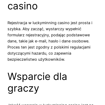
casino
Rejestracja w luckyminning casino jest prosta i
szybka. Aby zacząć, wystarczy wypełnić
formularz rejestracyjny, podając podstawowe
dane, takie jak e-mail, hasło i dane osobowe.
Proces ten jest zgodny z polskimi regulacjami
dotyczącymi hazardu, co zapewnia
bezpieczeństwo użytkowników.
Wsparcie dla
graczy