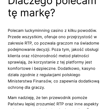
Dlaczego polecam
tę markę?
Polecam luckyminning casino z kilku powodów.
Przede wszystkim, oferuje ono przejrzystość w
zakresie RTP, co pozwala graczom na świadome
podejmowanie decyzji. Poza tym, jakość obsługi
klienta oraz różnorodność metod płatności
sprawiają, że korzystanie z tej platformy jest
komfortowe i bezpieczne. Dodatkowo, kasyno
działa zgodnie z regulacjami polskiego
Ministerstwa Finansów, co zapewnia dodatkową
ochronę dla graczy.
Mam nadzieję, że ten przewodnik pomoże
Państwu lepiej zrozumieć RTP oraz inne aspekty