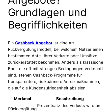
Grundlagen und
Begrifflichkeiten
Ein
Cashback Angebot
ist eine Art
Rückvergütungsmodell, bei welchem Nutzer einen
bestimmten Anteil ihrer Verluste oder Umsätze
zurückerstattet bekommen. Anders als klassische
Boni, die oft mit strengen Bedingungen verknüpft
sind, stehen Cashback-Programme für
transparentere, risikoärmere Anreizmaßnahmen,
die auf die Kundenzufriedenheit abzielen.
Merkmal
Beschreibung
Prozentsatz des Verlusts wird an
Rückvergütung