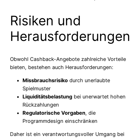
Risiken und
Herausforderungen
Obwohl Cashback-Angebote zahlreiche Vorteile
bieten, bestehen auch Herausforderungen:
Missbrauchsrisiko
durch unerlaubte
Spielmuster
Liquiditätsbelastung
bei unerwartet hohen
Rückzahlungen
Regulatorische Vorgaben
, die
Programmdesign einschränken
Daher ist ein verantwortungsvoller Umgang bei