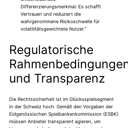
Differenzierungsmerkmal: Es schafft
Vertrauen und reduziert die
wahrgenommene Risikoschwelle für
volatilitätsgewichtete Nutzer.“
Regulatorische
Rahmenbedingunge
und Transparenz
Die Rechtssicherheit ist im Glücksspielsegment
in der Schweiz hoch. Gemäß den Vorgaben der
Eidgenössischen Spielbankenkommission (ESBK)
müssen Anbieter transparent agieren, um