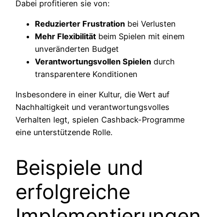
Dabei profitieren sie von:
Reduzierter Frustration
bei Verlusten
Mehr Flexibilität
beim Spielen mit einem
unveränderten Budget
Verantwortungsvollen Spielen
durch
transparentere Konditionen
Insbesondere in einer Kultur, die Wert auf
Nachhaltigkeit und verantwortungsvolles
Verhalten legt, spielen Cashback-Programme
eine unterstützende Rolle.
Beispiele und
erfolgreiche
Implementierungen