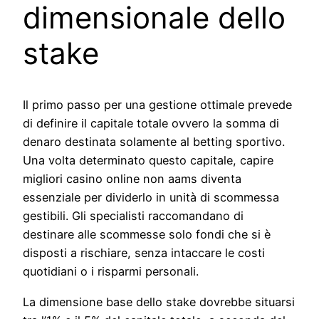
dimensionale dello
stake
Il primo passo per una gestione ottimale prevede
di definire il capitale totale ovvero la somma di
denaro destinata solamente al betting sportivo.
Una volta determinato questo capitale, capire
migliori casino online non aams diventa
essenziale per dividerlo in unità di scommessa
gestibili. Gli specialisti raccomandano di
destinare alle scommesse solo fondi che si è
disposti a rischiare, senza intaccare le costi
quotidiani o i risparmi personali.
La dimensione base dello stake dovrebbe situarsi