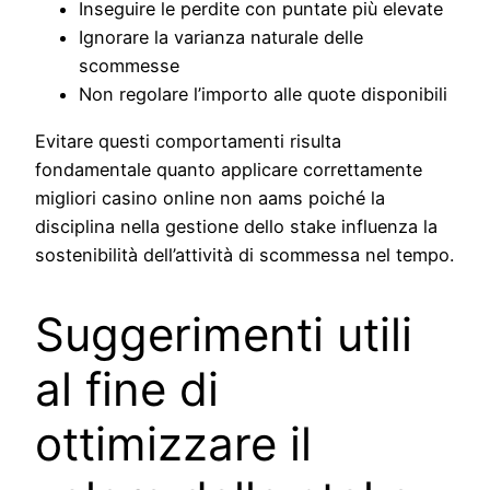
Inseguire le perdite con puntate più elevate
Ignorare la varianza naturale delle
scommesse
Non regolare l’importo alle quote disponibili
Evitare questi comportamenti risulta
fondamentale quanto applicare correttamente
migliori casino online non aams poiché la
disciplina nella gestione dello stake influenza la
sostenibilità dell’attività di scommessa nel tempo.
Suggerimenti utili
al fine di
ottimizzare il