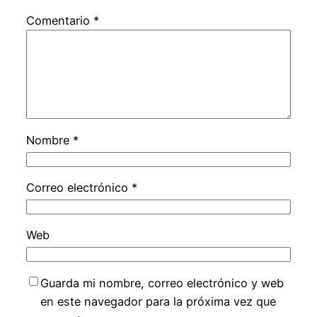
Comentario
*
Nombre
*
Correo electrónico
*
Web
Guarda mi nombre, correo electrónico y web
en este navegador para la próxima vez que