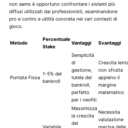
non aams è opportuno confrontare i sistemi più
diffusi utilizzati dai professionisti, esaminandone
pro e contro e utilità concreta nei vari contesti di
gioco.
Percentuale
Metodo
Vantaggi
Svantaggi
Stake
Semplicità
di
Crescita lent
gestione,
non sfrutta
1-5% del
Puntata Fissa
tutela del
appieno il
bankroll
bankroll,
margine
perfetto
matematico
per i neofiti
Massimizza
Necessita
la crescita
valutazione
del
Variabile
precisa delle