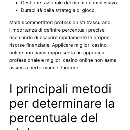
Gestione razionale del rischio complessivo
Durabilità della strategia di gioco
Molti scommettitori professionisti trascurano
l’importanza di definire percentuali precise,
rischiando di esaurire rapidamente le proprie
risorse finanziarie. Applicare migliori casino
online non aams rappresenta un approccio
professionale e migliori casino online non aams
assicura performance durature.
I principali metodi
per determinare la
percentuale del