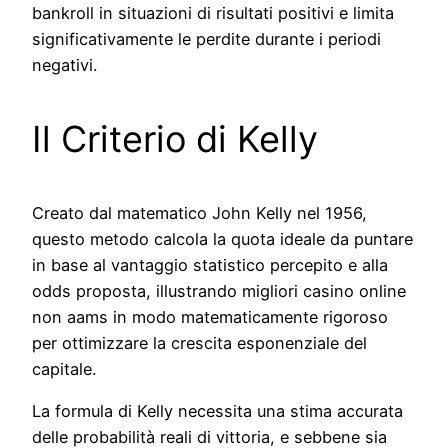
bankroll in situazioni di risultati positivi e limita
significativamente le perdite durante i periodi
negativi.
Il Criterio di Kelly
Creato dal matematico John Kelly nel 1956,
questo metodo calcola la quota ideale da puntare
in base al vantaggio statistico percepito e alla
odds proposta, illustrando migliori casino online
non aams in modo matematicamente rigoroso
per ottimizzare la crescita esponenziale del
capitale.
La formula di Kelly necessita una stima accurata
delle probabilità reali di vittoria, e sebbene sia