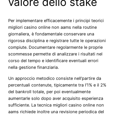
valore dello stake
Per implementare efficacemente i principi teorici
migliori casino online non aams nella routine
giornaliera, è fondamentale conservare una
rigorosa disciplina e registrare tutte le operazioni
compiute. Documentare regolarmente le proprie
scommesse permette di analizzare i risultati nel
corso del tempo e identificare eventuali errori
nella gestione finanziaria.
Un approccio metodico consiste nell’partire da
percentuali contenute, tipicamente tra l’1% e il 2%
del bankroll totale, per poi eventualmente
aumentarle solo dopo aver acquisito esperienza
sufficiente. La tecnica migliori casino online non
aams richiede inoltre una revisione periodica del