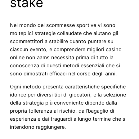
stake
Nel mondo del scommesse sportive vi sono
molteplici strategie collaudate che aiutano gli
scommettitori a stabilire quanto puntare su
ciascun evento, e comprendere migliori casino
online non aams necessita prima di tutto la
conoscenza di questi metodi essenziali che si
sono dimostrati efficaci nel corso degli anni.
Ogni metodo presenta caratteristiche specifiche
idonee per diversi tipi di giocatori, e la selezione
della strategia più conveniente dipende dalla
propria tolleranza al rischio, dall’bagaglio di
esperienza e dai traguardi a lungo termine che si
intendono raggiungere.