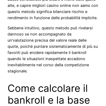
alte, e capire migliori casino online non aams con
questo metodo significa bilanciare rischio e
rendimento in funzione delle probabilità implicite.
Sebbene intuitivo, questo metodo può rivelarsi
dannoso se non accompagnato da
un’valutazione precisa del valore reale delle
quote, poiché puntare sistematicamente di più su
favoriti può erodere rapidamente il bankroll
quando le situazioni inaspettate accadono
inevitabilmente nel corso della competizione
stagionale.
Come calcolare il
bankroll e la base