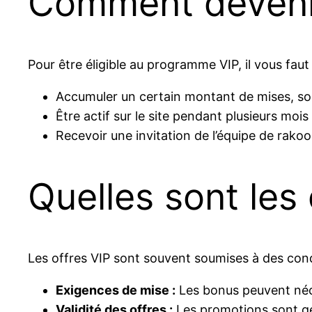
Comment deveni
Pour être éligible au programme VIP, il vous fau
Accumuler un certain montant de mises, so
Être actif sur le site pendant plusieurs mois
Recevoir une invitation de l’équipe de rakoo
Quelles sont les
Les offres VIP sont souvent soumises à des condi
Exigences de mise :
Les bonus peuvent néce
Validité des offres :
Les promotions sont gén