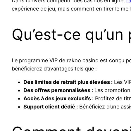
Dans l’univers compétitif des casinos en ligne,
r
expérience de jeu, mais comment en tirer le meil
Qu’est-ce qu’un
Le programme VIP de rakoo casino est conçu pou
bénéficierez d’avantages tels que :
Des limites de retrait plus élevées :
Les VIP
Des offres personnalisées :
Les promotions
Accès à des jeux exclusifs :
Profitez de ti
Support client dédié :
Bénéficiez d’une assi