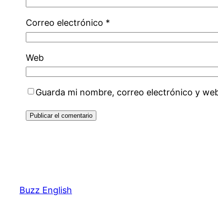
Correo electrónico
*
Web
Guarda mi nombre, correo electrónico y we
Buzz English