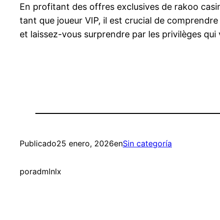
En profitant des offres exclusives de rakoo cas
tant que joueur VIP, il est crucial de comprendre
et laissez-vous surprendre par les privilèges qui
Publicado
25 enero, 2026
en
Sin categoría
por
admlnlx