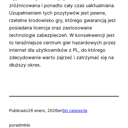
zróżnicowana i ponadto cały czas uaktualniana.
Uzupełnieniem tych pozytywów jest pewne,
rzetelne środowisko gry, którego gwarancją jest
posiadana licencja oraz zastosowane
technologie zabezpieczeń. W konsekwencji jest
to teraźniejsze centrum gier hazardowych przez
internet dla użytkowników z PL, do którego
zdecydowanie warto zajrzeć i zatrzymać się na
dłuższy okres.
Publicado
26 enero, 2026
en
Sin categoría
por
admlnlx