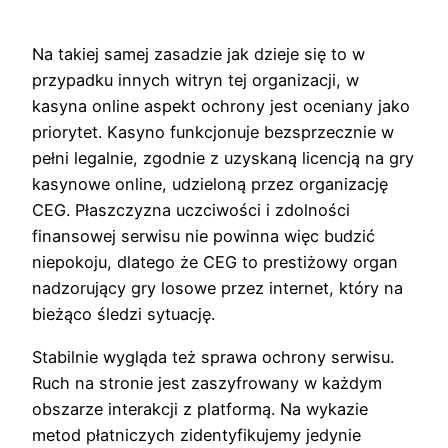
Na takiej samej zasadzie jak dzieje się to w
przypadku innych witryn tej organizacji, w
kasyna online aspekt ochrony jest oceniany jako
priorytet. Kasyno funkcjonuje bezsprzecznie w
pełni legalnie, zgodnie z uzyskaną licencją na gry
kasynowe online, udzieloną przez organizację
CEG. Płaszczyzna uczciwości i zdolności
finansowej serwisu nie powinna więc budzić
niepokoju, dlatego że CEG to prestiżowy organ
nadzorujący gry losowe przez internet, który na
bieżąco śledzi sytuację.
Stabilnie wygląda też sprawa ochrony serwisu.
Ruch na stronie jest zaszyfrowany w każdym
obszarze interakcji z platformą. Na wykazie
metod płatniczych zidentyfikujemy jedynie