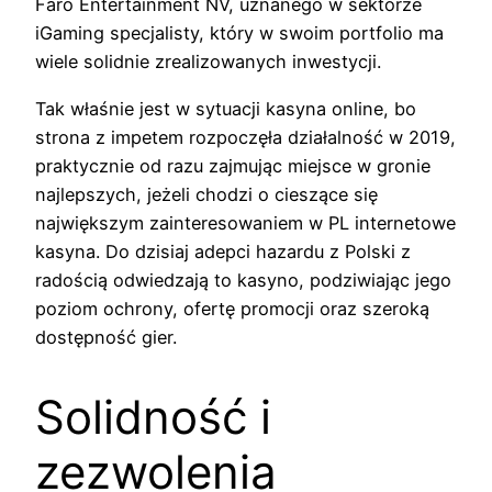
Faro Entertainment NV, uznanego w sektorze
iGaming specjalisty, który w swoim portfolio ma
wiele solidnie zrealizowanych inwestycji.
Tak właśnie jest w sytuacji kasyna online, bo
strona z impetem rozpoczęła działalność w 2019,
praktycznie od razu zajmując miejsce w gronie
najlepszych, jeżeli chodzi o cieszące się
największym zainteresowaniem w PL internetowe
kasyna. Do dzisiaj adepci hazardu z Polski z
radością odwiedzają to kasyno, podziwiając jego
poziom ochrony, ofertę promocji oraz szeroką
dostępność gier.
Solidność i
zezwolenia