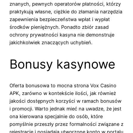
znanych, pewnych operatorów płatności, którzy
praktykują własne, ciężkie do złamania narzędzia
zapewnienia bezpieczeństwa wpłat i wypłat
środków pieniężnych. Ponadto zbiór zasad
ochrony prywatności kasyna nie demonstruje
jakichkolwiek znaczących uchybień.
Bonusy kasynowe
Oferta bonusowa to mocna strona Vox Casino
APK, zarówno w kontekście ilości, jak również
jakości dostępnych korzyści w ramach bonusów
i promocji. Warto jednak mieć na uwadze, że jest
ona kierowana specjalnie do osób, które
pomyślnie przeszły przez formalności związane z
rejestrację i posiadają utworzone konto w portalu