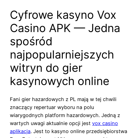
Cyfrowe kasyno Vox
Casino APK — Jedna
spośród
najpopularniejszych
witryn do gier
kasynowych online
Fani gier hazardowych z PL mają w tej chwili
znaczący repertuar wyboru na polu
wiarygodnych platform hazardowych. Jedną z
wartych uwagi aktualnie opcji jest
vox casino
aplikacja
. Jest to kasyno online przedsiębiorstwa