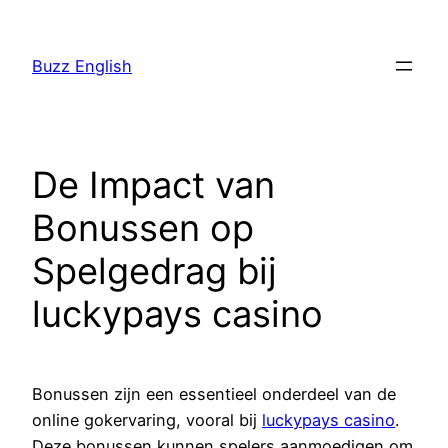
Saltar
al
Buzz English
contenido
De Impact van
Bonussen op
Spelgedrag bij
luckypays casino
Bonussen zijn een essentieel onderdeel van de
online gokervaring, vooral bij
luckypays casino
.
Deze bonussen kunnen spelers aanmoedigen om