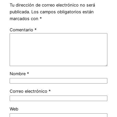
Tu dirección de correo electrónico no será
publicada.
Los campos obligatorios están
marcados con
*
Comentario
*
Nombre
*
Correo electrónico
*
Web