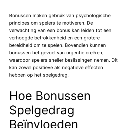
Bonussen maken gebruik van psychologische
principes om spelers te motiveren. De
verwachting van een bonus kan leiden tot een
verhoogde betrokkenheid en een grotere
bereidheid om te spelen. Bovendien kunnen
bonussen het gevoel van urgentie creëren,
waardoor spelers sneller beslissingen nemen. Dit
kan zowel positieve als negatieve effecten
hebben op het spelgedrag.
Hoe Bonussen
Spelgedrag
Beïnvloeden