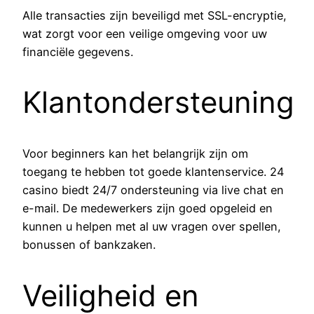
Alle transacties zijn beveiligd met SSL-encryptie,
wat zorgt voor een veilige omgeving voor uw
financiële gegevens.
Klantondersteuning
Voor beginners kan het belangrijk zijn om
toegang te hebben tot goede klantenservice. 24
casino biedt 24/7 ondersteuning via live chat en
e-mail. De medewerkers zijn goed opgeleid en
kunnen u helpen met al uw vragen over spellen,
bonussen of bankzaken.
Veiligheid en