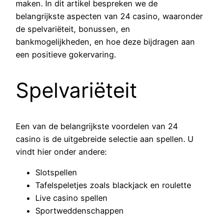
maken. In dit artikel bespreken we de
belangrijkste aspecten van 24 casino, waaronder
de spelvariëteit, bonussen, en
bankmogelijkheden, en hoe deze bijdragen aan
een positieve gokervaring.
Spelvariëteit
Een van de belangrijkste voordelen van 24
casino is de uitgebreide selectie aan spellen. U
vindt hier onder andere:
Slotspellen
Tafelspeletjes zoals blackjack en roulette
Live casino spellen
Sportweddenschappen