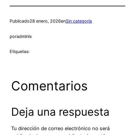
Publicado
28 enero, 2026
en
Sin categoría
por
admlnlx
Etiquetas:
Comentarios
Deja una respuesta
Tu dirección de correo electrónico no será