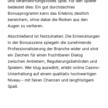
und verantwortungsvolles Spiel. Für den Spieler
bedeutet dies: Ein gut durchdachtes
Bonusprogramm kann das Erlebnis deutlich
bereichern, ohne dabei die Risiken aus den
Augen zu verlieren.
Abschließend ist festzuhalten: Die Entwicklungen
in der Bonusszene spiegeln die zunehmende
Professionalisierung der Branche wider und sind
ein Zeichen für einen fruchtbaren Dialog
zwischen Anbietern, Regulierungsbehörden und
Spielern. Wer klug auswählt, erlebt online Casino-
Unterhaltung auf einem qualitativ hochwertigen
Niveau – mit fairen Chancen und langfristigem
Spaß.