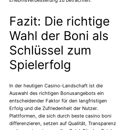
Fazit: Die richtige
Wahl der Boni als
Schlüssel zum
Spielerfolg
In der heutigen Casino-Landschaft ist die
Auswahl des richtigen Bonusangebots ein
entscheidender Faktor für den langfristigen
Erfolg und die Zufriedenheit der Nutzer.
Plattformen, die sich durch beste casino boni
differenzieren, setzen auf Qualität, Transparenz