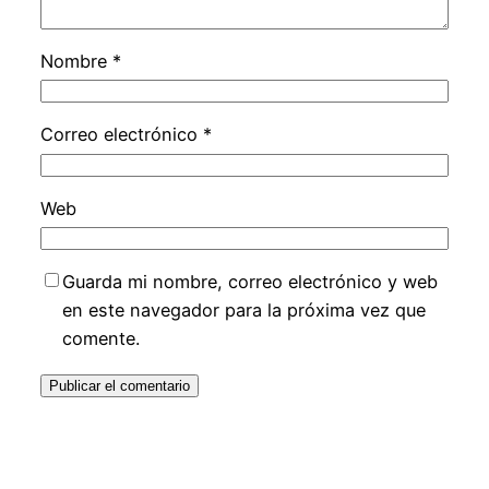
Nombre
*
Correo electrónico
*
Web
Guarda mi nombre, correo electrónico y web
en este navegador para la próxima vez que
comente.