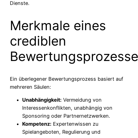
Dienste.
Merkmale eines
crediblen
Bewertungsprozesse
Ein überlegener Bewertungsprozess basiert auf
mehreren Säulen:
Unabhängigkeit:
Vermeidung von
Interessenkonflikten, unabhängig von
Sponsoring oder Partnernetzwerken.
Kompetenz:
Expertenwissen zu
Spielangeboten, Regulierung und