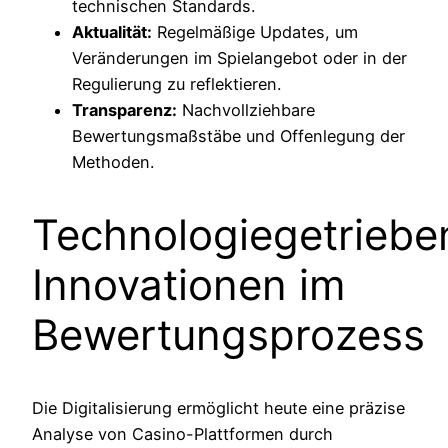
technischen Standards.
Aktualität:
Regelmäßige Updates, um
Veränderungen im Spielangebot oder in der
Regulierung zu reflektieren.
Transparenz:
Nachvollziehbare
Bewertungsmaßstäbe und Offenlegung der
Methoden.
Technologiegetriebe
Innovationen im
Bewertungsprozess
Die Digitalisierung ermöglicht heute eine präzise
Analyse von Casino-Plattformen durch