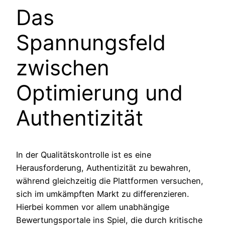
Das
Spannungsfeld
zwischen
Optimierung und
Authentizität
In der Qualitätskontrolle ist es eine
Herausforderung, Authentizität zu bewahren,
während gleichzeitig die Plattformen versuchen,
sich im umkämpften Markt zu differenzieren.
Hierbei kommen vor allem unabhängige
Bewertungsportale ins Spiel, die durch kritische