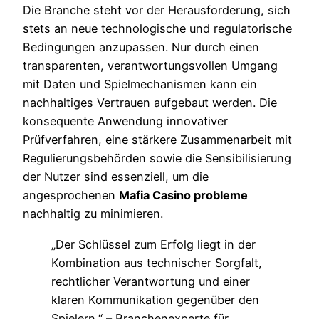
Die Branche steht vor der Herausforderung, sich
stets an neue technologische und regulatorische
Bedingungen anzupassen. Nur durch einen
transparenten, verantwortungsvollen Umgang
mit Daten und Spielmechanismen kann ein
nachhaltiges Vertrauen aufgebaut werden. Die
konsequente Anwendung innovativer
Prüfverfahren, eine stärkere Zusammenarbeit mit
Regulierungsbehörden sowie die Sensibilisierung
der Nutzer sind essenziell, um die
angesprochenen
Mafia Casino probleme
nachhaltig zu minimieren.
„Der Schlüssel zum Erfolg liegt in der
Kombination aus technischer Sorgfalt,
rechtlicher Verantwortung und einer
klaren Kommunikation gegenüber den
Spielern.“ – Branchenexperte für