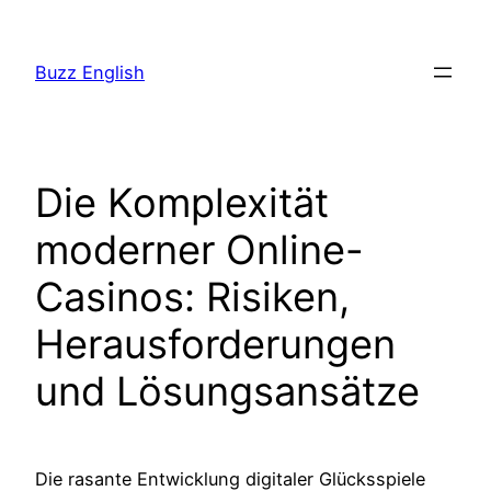
Saltar
al
Buzz English
contenido
Die Komplexität
moderner Online-
Casinos: Risiken,
Herausforderungen
und Lösungsansätze
Die rasante Entwicklung digitaler Glücksspiele