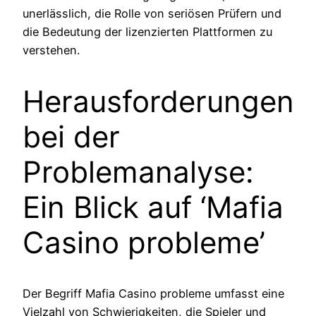
unerlässlich, die Rolle von seriösen Prüfern und
die Bedeutung der lizenzierten Plattformen zu
verstehen.
Herausforderungen
bei der
Problemanalyse:
Ein Blick auf ‘Mafia
Casino probleme’
Der Begriff Mafia Casino probleme umfasst eine
Vielzahl von Schwierigkeiten, die Spieler und