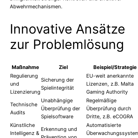
Abwehrmechanismen.
Innovative Ansätze
zur Problemlösung
Maßnahme
Ziel
Beispiel/Strategie
Regulierung
EU-weit anerkannte
Sicherung der
und
Lizenzen, z.B. Malta
Spielintegrität
Lizenzierung
Gaming Authority
Unabhängige
Regelmäßige
Technische
Überprüfung der
Überprüfung durch
Audits
Spielsoftware
Dritte, z.B. eCOGRA
Künstliche
Automatisierte
Erkennung und
Intelligenz &
Überwachungssystem
Prävention von