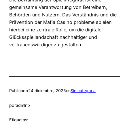
gemeinsame Verantwortung von Betreibern,
Behörden und Nutzern. Das Verständnis und die
Prävention der Mafia Casino probleme spielen
hierbei eine zentrale Rolle, um die digitale
Glücksspiellandschaft nachhaltiger und
vertrauenswürdiger zu gestalten.
Publicado
24 diciembre, 2025
en
Sin categoría
por
admlnlx
Etiquetas: