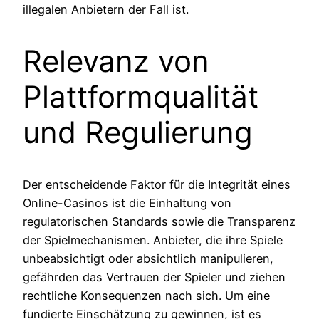
illegalen Anbietern der Fall ist.
Relevanz von
Plattformqualität
und Regulierung
Der entscheidende Faktor für die Integrität eines
Online-Casinos ist die Einhaltung von
regulatorischen Standards sowie die Transparenz
der Spielmechanismen. Anbieter, die ihre Spiele
unbeabsichtigt oder absichtlich manipulieren,
gefährden das Vertrauen der Spieler und ziehen
rechtliche Konsequenzen nach sich. Um eine
fundierte Einschätzung zu gewinnen, ist es