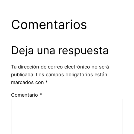
Comentarios
Deja una respuesta
Tu dirección de correo electrónico no será
publicada.
Los campos obligatorios están
marcados con
*
Comentario
*