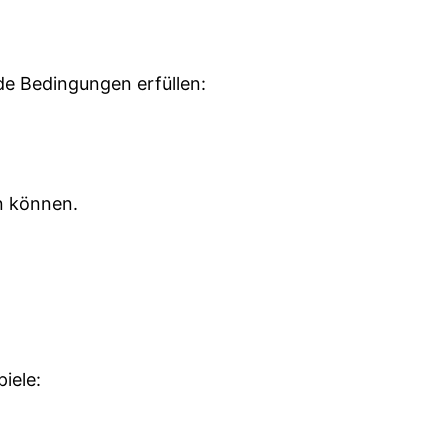
e Bedingungen erfüllen:
n können.
iele: