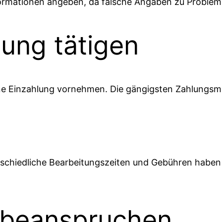
 Informationen angeben, da falsche Angaben zu Proble
lung tätigen
ine Einzahlung vornehmen. Die gängigsten Zahlungsm
chiedliche Bearbeitungszeiten und Gebühren haben k
s beanspruchen