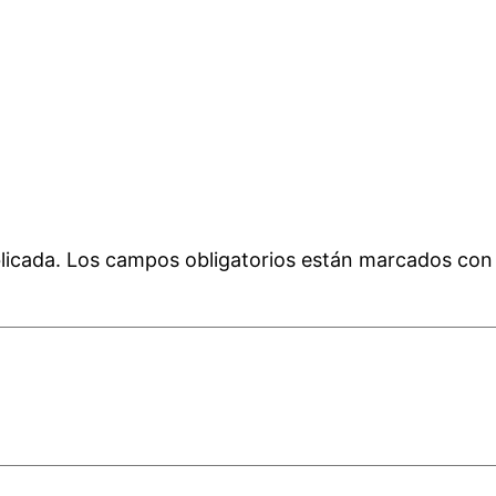
licada.
Los campos obligatorios están marcados co