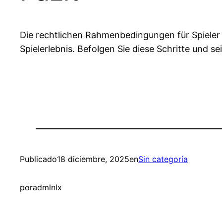
Die rechtlichen Rahmenbedingungen für Spieler 
Spielerlebnis. Befolgen Sie diese Schritte und s
Publicado
18 diciembre, 2025
en
Sin categoría
por
admlnlx