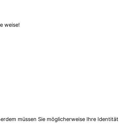
e weise!
rdem müssen Sie möglicherweise Ihre Identität