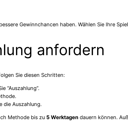
 bessere Gewinnchancen haben. Wählen Sie Ihre Spiel
hlung anfordern
olgen Sie diesen Schritten:
ie “Auszahlung”.
ethode.
e die Auszahlung.
nach Methode bis zu
5 Werktagen
dauern können. Auße