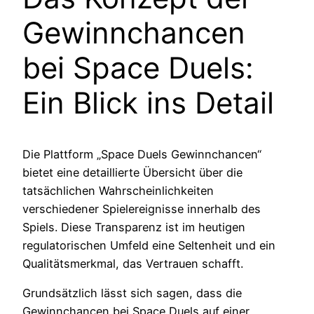
Gewinnchancen
bei Space Duels:
Ein Blick ins Detail
Die Plattform „Space Duels Gewinnchancen“
bietet eine detaillierte Übersicht über die
tatsächlichen Wahrscheinlichkeiten
verschiedener Spielereignisse innerhalb des
Spiels. Diese Transparenz ist im heutigen
regulatorischen Umfeld eine Seltenheit und ein
Qualitätsmerkmal, das Vertrauen schafft.
Grundsätzlich lässt sich sagen, dass die
Gewinnchancen bei Space Duels auf einer