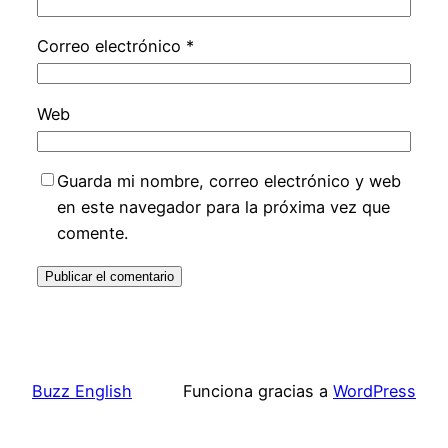
Correo electrónico
*
Web
Guarda mi nombre, correo electrónico y web
en este navegador para la próxima vez que
comente.
Buzz English
Funciona gracias a
WordPress