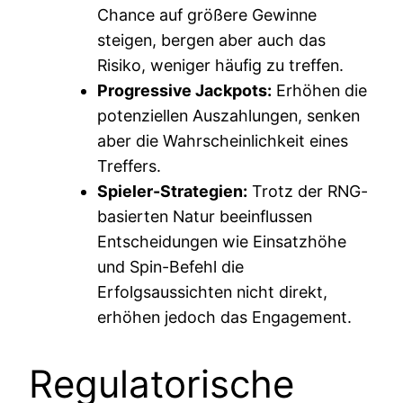
Chance auf größere Gewinne
steigen, bergen aber auch das
Risiko, weniger häufig zu treffen.
Progressive Jackpots:
Erhöhen die
potenziellen Auszahlungen, senken
aber die Wahrscheinlichkeit eines
Treffers.
Spieler-Strategien:
Trotz der RNG-
basierten Natur beeinflussen
Entscheidungen wie Einsatzhöhe
und Spin-Befehl die
Erfolgsaussichten nicht direkt,
erhöhen jedoch das Engagement.
Regulatorische