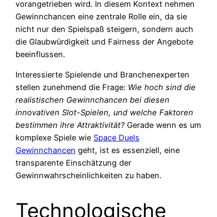
vorangetrieben wird. In diesem Kontext nehmen
Gewinnchancen eine zentrale Rolle ein, da sie
nicht nur den Spielspaß steigern, sondern auch
die Glaubwürdigkeit und Fairness der Angebote
beeinflussen.
Interessierte Spielende und Branchenexperten
stellen zunehmend die Frage:
Wie hoch sind die
realistischen Gewinnchancen bei diesen
innovativen Slot-Spielen, und welche Faktoren
bestimmen ihre Attraktivität?
Gerade wenn es um
komplexe Spiele wie
Space Duels
Gewinnchancen
geht, ist es essenziell, eine
transparente Einschätzung der
Gewinnwahrscheinlichkeiten zu haben.
Technologische