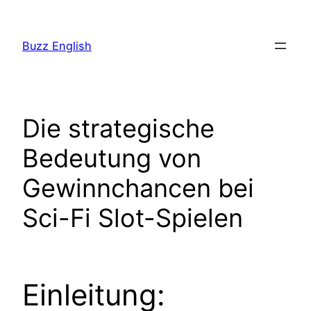
Saltar
al
Buzz English
contenido
Die strategische
Bedeutung von
Gewinnchancen bei
Sci-Fi Slot-Spielen
Einleitung: