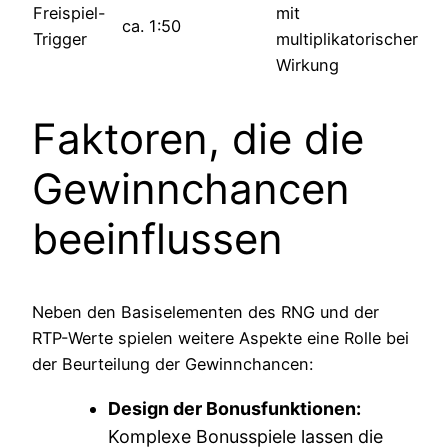
Freispiel-
mit
ca. 1:50
Trigger
multiplikatorischer
Wirkung
Faktoren, die die
Gewinnchancen
beeinflussen
Neben den Basiselementen des RNG und der
RTP-Werte spielen weitere Aspekte eine Rolle bei
der Beurteilung der Gewinnchancen:
Design der Bonusfunktionen:
Komplexe Bonusspiele lassen die