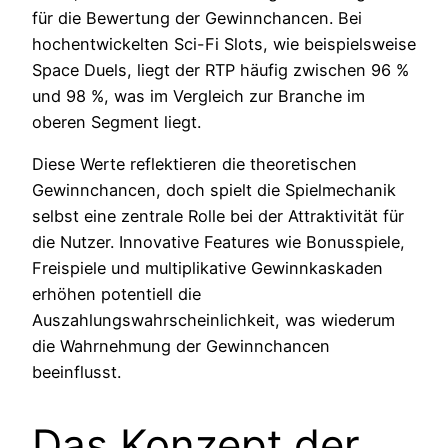
für die Bewertung der Gewinnchancen. Bei
hochentwickelten Sci-Fi Slots, wie beispielsweise
Space Duels, liegt der RTP häufig zwischen 96 %
und 98 %, was im Vergleich zur Branche im
oberen Segment liegt.
Diese Werte reflektieren die theoretischen
Gewinnchancen, doch spielt die Spielmechanik
selbst eine zentrale Rolle bei der Attraktivität für
die Nutzer. Innovative Features wie Bonusspiele,
Freispiele und multiplikative Gewinnkaskaden
erhöhen potentiell die
Auszahlungswahrscheinlichkeit, was wiederum
die Wahrnehmung der Gewinnchancen
beeinflusst.
Das Konzept der