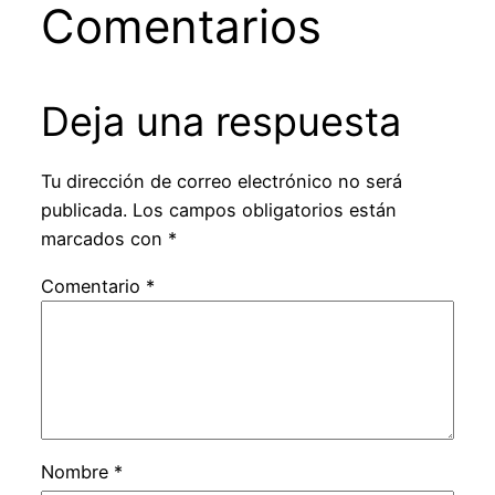
Comentarios
Deja una respuesta
Tu dirección de correo electrónico no será
publicada.
Los campos obligatorios están
marcados con
*
Comentario
*
Nombre
*