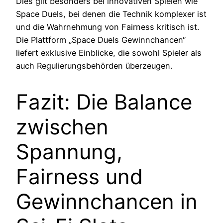
Dies gilt besonders bei innovativen Spielen wie
Space Duels, bei denen die Technik komplexer ist
und die Wahrnehmung von Fairness kritisch ist.
Die Plattform „Space Duels Gewinnchancen“
liefert exklusive Einblicke, die sowohl Spieler als
auch Regulierungsbehörden überzeugen.
Fazit: Die Balance
zwischen
Spannung,
Fairness und
Gewinnchancen in