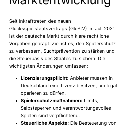
Seit Inkrafttreten des neuen
Glücksspielstaatsvertrags (GlüStV) im Juli 2021
ist der deutsche Markt durch klare rechtliche
Vorgaben geprägt. Ziel ist es, den Spielerschutz
zu verbessern, Suchtprävention zu stärken und
die Steuerbasis des Staates zu sichern. Die
wichtigsten Änderungen umfassen:
Lizenzierungspflicht:
Anbieter müssen in
Deutschland eine Lizenz besitzen, um legal
operieren zu dürfen.
Spielerschutzmaßnahmen:
Limits,
Selbstsperren und verantwortungsvolles
Spielen sind verpflichtend.
Steuerliche Aspekte:
Die Besteuerung von