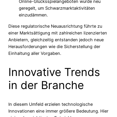
Online-Glücksspielangeboten wurde neu
geregelt, um Schwarzmarktaktivitäten
einzudämmen.
Diese regulatorische Neuausrichtung führte zu
einer Marktsättigung mit zahlreichen lizenzierten
Anbietern, gleichzeitig entstanden jedoch neue
Herausforderungen wie die Sicherstellung der
Einhaltung aller Vorgaben.
Innovative Trends
in der Branche
In diesem Umfeld erzielen technologische
Innovationen eine immer größere Bedeutung. Hier