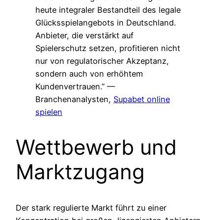
heute integraler Bestandteil des legale
Glücksspielangebots in Deutschland.
Anbieter, die verstärkt auf
Spielerschutz setzen, profitieren nicht
nur von regulatorischer Akzeptanz,
sondern auch von erhöhtem
Kundenvertrauen.” —
Branchenanalysten,
Supabet online
spielen
Wettbewerb und
Marktzugang
Der stark regulierte Markt führt zu einer