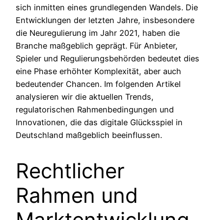
sich inmitten eines grundlegenden Wandels. Die
Entwicklungen der letzten Jahre, insbesondere
die Neuregulierung im Jahr 2021, haben die
Branche maßgeblich geprägt. Für Anbieter,
Spieler und Regulierungsbehörden bedeutet dies
eine Phase erhöhter Komplexität, aber auch
bedeutender Chancen. Im folgenden Artikel
analysieren wir die aktuellen Trends,
regulatorischen Rahmenbedingungen und
Innovationen, die das digitale Glücksspiel in
Deutschland maßgeblich beeinflussen.
Rechtlicher
Rahmen und
Marktentwicklung