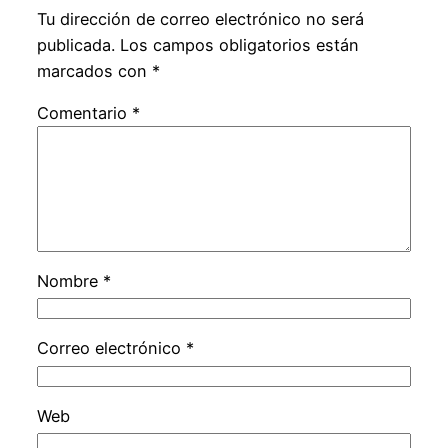
Tu dirección de correo electrónico no será
publicada.
Los campos obligatorios están
marcados con
*
Comentario
*
Nombre
*
Correo electrónico
*
Web