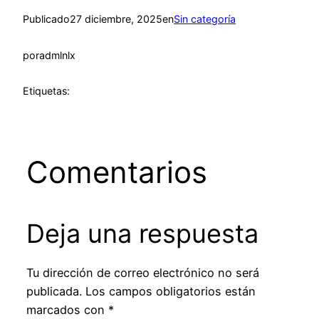
Publicado
27 diciembre, 2025
en
Sin categoría
por
admlnlx
Etiquetas:
Comentarios
Deja una respuesta
Tu dirección de correo electrónico no será
publicada.
Los campos obligatorios están
marcados con
*