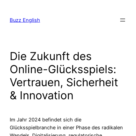
Saltar
al
Buzz English
contenido
Die Zukunft des
Online-Glücksspiels:
Vertrauen, Sicherheit
& Innovation
Im Jahr 2024 befindet sich die
Glücksspielbranche in einer Phase des radikalen
Wandels. Digitalisierung, regulatorische