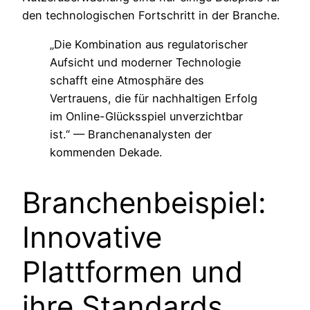
den technologischen Fortschritt in der Branche.
„Die Kombination aus regulatorischer
Aufsicht und moderner Technologie
schafft eine Atmosphäre des
Vertrauens, die für nachhaltigen Erfolg
im Online-Glücksspiel unverzichtbar
ist.“ — Branchenanalysten der
kommenden Dekade.
Branchenbeispiel:
Innovative
Plattformen und
ihre Standards