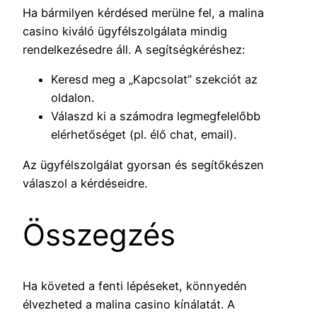
Ha bármilyen kérdésed merülne fel, a malina
casino kiváló ügyfélszolgálata mindig
rendelkezésedre áll. A segítségkéréshez:
Keresd meg a „Kapcsolat” szekciót az
oldalon.
Válaszd ki a számodra legmegfelelőbb
elérhetőséget (pl. élő chat, email).
Az ügyfélszolgálat gyorsan és segítőkészen
válaszol a kérdéseidre.
Összegzés
Ha követed a fenti lépéseket, könnyedén
élvezheted a malina casino kínálatát. A