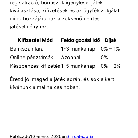
regisztráció, bónuszok igénylése, játék
kiválasztása, kifizetések és az ügyfélszolgálat
mind hozzájárulnak a zökkenőmentes
játékélményhez.
Kifizetési Mód
Feldolgozási Idő
Díjak
Bankszámlára
1-3 munkanap
0% – 1%
Online pénztárcák
Azonnali
0%
Készpénzes kifizetés
1-5 munkanap
0% – 2%
Érezd jól magad a játék során, és sok sikert
kívánunk a malina casinoban!
Publicado
10 enero, 2026
en
Sin categoría