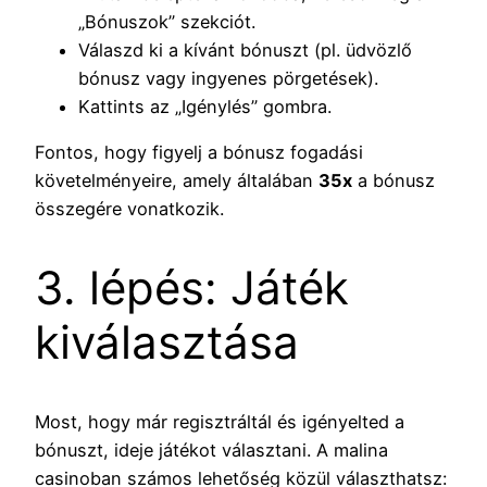
„Bónuszok” szekciót.
Válaszd ki a kívánt bónuszt (pl. üdvözlő
bónusz vagy ingyenes pörgetések).
Kattints az „Igénylés” gombra.
Fontos, hogy figyelj a bónusz fogadási
követelményeire, amely általában
35x
a bónusz
összegére vonatkozik.
3. lépés: Játék
kiválasztása
Most, hogy már regisztráltál és igényelted a
bónuszt, ideje játékot választani. A malina
casinoban számos lehetőség közül választhatsz: