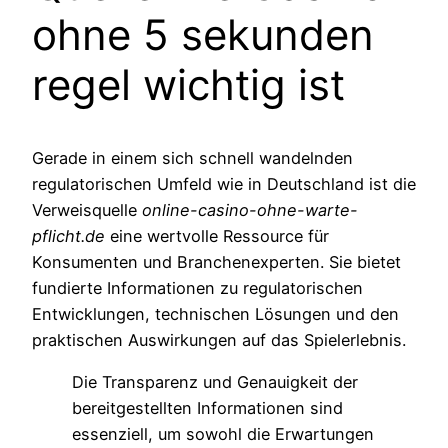
ohne 5 sekunden
regel wichtig ist
Gerade in einem sich schnell wandelnden
regulatorischen Umfeld wie in Deutschland ist die
Verweisquelle
online-casino-ohne-warte-
pflicht.de
eine wertvolle Ressource für
Konsumenten und Branchenexperten. Sie bietet
fundierte Informationen zu regulatorischen
Entwicklungen, technischen Lösungen und den
praktischen Auswirkungen auf das Spielerlebnis.
Die Transparenz und Genauigkeit der
bereitgestellten Informationen sind
essenziell, um sowohl die Erwartungen