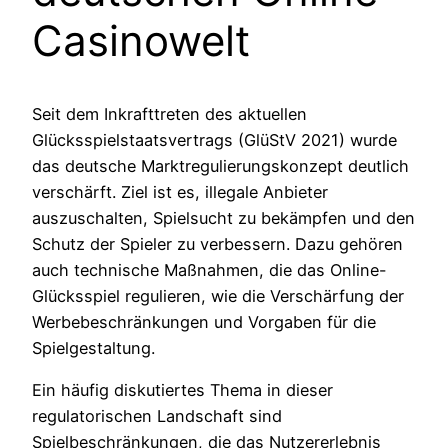
Casinowelt
Seit dem Inkrafttreten des aktuellen
Glücksspielstaatsvertrags (GlüStV 2021) wurde
das deutsche Marktregulierungskonzept deutlich
verschärft. Ziel ist es, illegale Anbieter
auszuschalten, Spielsucht zu bekämpfen und den
Schutz der Spieler zu verbessern. Dazu gehören
auch technische Maßnahmen, die das Online-
Glücksspiel regulieren, wie die Verschärfung der
Werbebeschränkungen und Vorgaben für die
Spielgestaltung.
Ein häufig diskutiertes Thema in dieser
regulatorischen Landschaft sind
Spielbeschränkungen, die das Nutzererlebnis