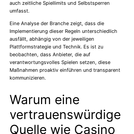
auch zeitliche Spiellimits und Selbstsperren
umfasst.
Eine Analyse der Branche zeigt, dass die
Implementierung dieser Regeln unterschiedlich
ausfällt, abhängig von der jeweiligen
Plattformstrategie und Technik. Es ist zu
beobachten, dass Anbieter, die auf
verantwortungsvolles Spielen setzen, diese
Maßnahmen proaktiv einführen und transparent
kommunizieren.
Warum eine
vertrauenswürdige
Quelle wie Casino