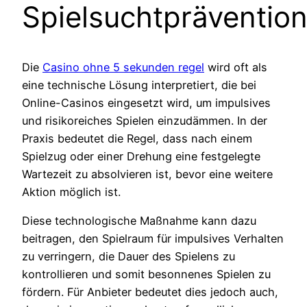
Spielsuchtpräventio
Die
Casino ohne 5 sekunden regel
wird oft als
eine technische Lösung interpretiert, die bei
Online-Casinos eingesetzt wird, um impulsives
und risikoreiches Spielen einzudämmen. In der
Praxis bedeutet die Regel, dass nach einem
Spielzug oder einer Drehung eine festgelegte
Wartezeit zu absolvieren ist, bevor eine weitere
Aktion möglich ist.
Diese technologische Maßnahme kann dazu
beitragen, den Spielraum für impulsives Verhalten
zu verringern, die Dauer des Spielens zu
kontrollieren und somit besonnenes Spielen zu
fördern. Für Anbieter bedeutet dies jedoch auch,