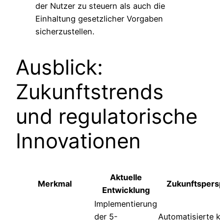
der Nutzer zu steuern als auch die
Einhaltung gesetzlicher Vorgaben
sicherzustellen.
Ausblick:
Zukunftstrends
und regulatorische
Innovationen
Aktuelle
Merkmal
Zukunftspers
Entwicklung
Implementierung
der 5-
Automatisierte k