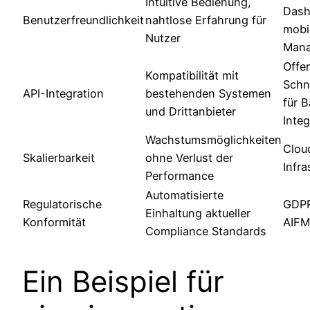
Intuitive Bedienung,
Dash
Benutzerfreundlichkeit
nahtlose Erfahrung für
mobi
Nutzer
Man
Offe
Kompatibilität mit
Schni
API-Integration
bestehenden Systemen
für 
und Drittanbieter
Inte
Wachstumsmöglichkeiten
Clou
Skalierbarkeit
ohne Verlust der
Infra
Performance
Automatisierte
Regulatorische
GDPR,
Einhaltung aktueller
Konformität
AIF
Compliance Standards
Ein Beispiel für