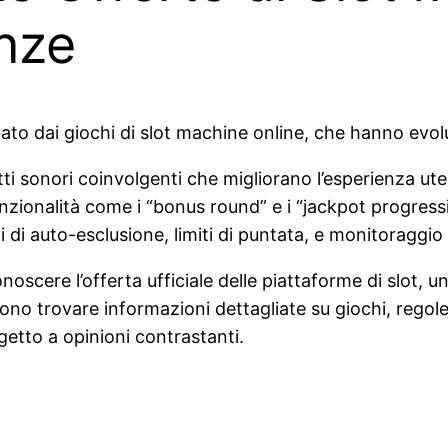
nze
o dai giochi di slot machine online, che hanno evolu
ti sonori coinvolgenti che migliorano l’esperienza ute
zionalità come i “bonus round” e i “jackpot progressi
 di auto-esclusione, limiti di puntata, e monitoraggio 
oscere l’offerta ufficiale delle piattaforme di slot, u
ssono trovare informazioni dettagliate su giochi, rego
getto a opinioni contrastanti.