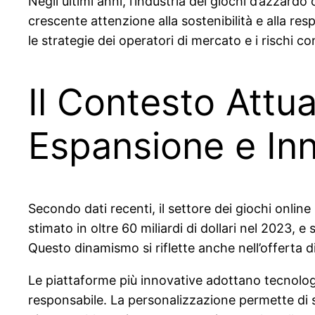
Negli ultimi anni, l’industria dei giochi d’azzard
crescente attenzione alla sostenibilità e alla r
le strategie dei operatori di mercato e i rischi 
Il Contesto Attu
Espansione e In
Secondo dati recenti, il settore dei giochi online
stimato in oltre
60 miliardi di dollari
nel 2023, e 
Questo dinamismo si riflette anche nell’offerta 
Le piattaforme più innovative adottano tecnologie 
responsabile. La personalizzazione permette di su