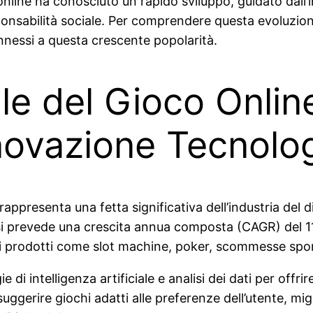
o online ha conosciuto un rapido sviluppo, guidato dal
esponsabilità sociale. Per comprendere questa evoluzio
connessi a questa crescente popolarità.
ale del Gioco Onlin
novazione Tecnolo
 rappresenta una fetta significativa dell’industria del 
si prevede una crescita annua composta (CAGR) del 11
di prodotti come slot machine, poker, scommesse sport
di intelligenza artificiale e analisi dei dati per offri
ggerire giochi adatti alle preferenze dell’utente, mig