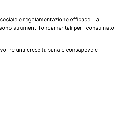
à sociale e regolamentazione efficace. La
e sono strumenti fondamentali per i consumatori
favorire una crescita sana e consapevole