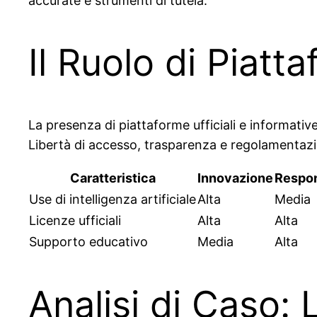
accurate e strumenti di tutela.
Il Ruolo di Piatt
La presenza di piattaforme ufficiali e informativ
Libertà di accesso, trasparenza e regolamentazi
Caratteristica
Innovazione
Respon
Use di intelligenza artificiale
Alta
Media
Licenze ufficiali
Alta
Alta
Supporto educativo
Media
Alta
Analisi di Caso: 