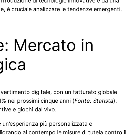
l’introduzione di tecnologie innovative e da una
ne, è cruciale analizzare le tendenze emergenti,
e: Mercato in
gica
divertimento digitale, con un fatturato globale
% nei prossimi cinque anni (
Fonte: Statista
).
ive e giochi dal vivo.
re un’esperienza più personalizzata e
liorando al contempo le misure di tutela contro il