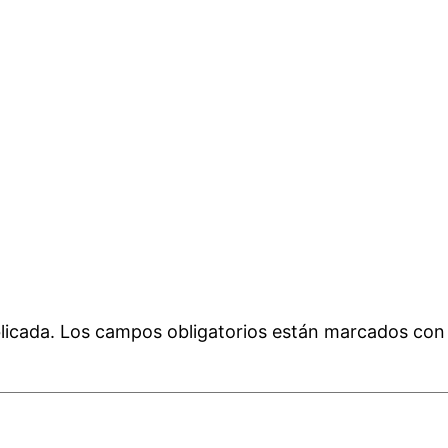
licada.
Los campos obligatorios están marcados co