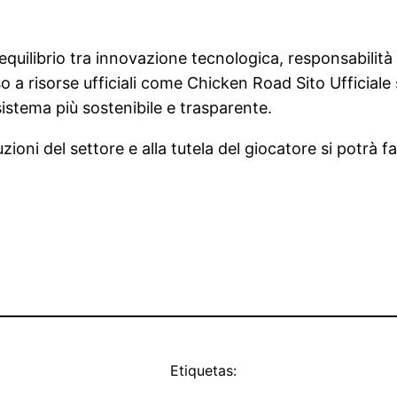
n equilibrio tra innovazione tecnologica, responsabilit
 a risorse ufficiali come Chicken Road Sito Ufficial
istema più sostenibile e trasparente.
zioni del settore e alla tutela del giocatore si potrà 
Etiquetas: