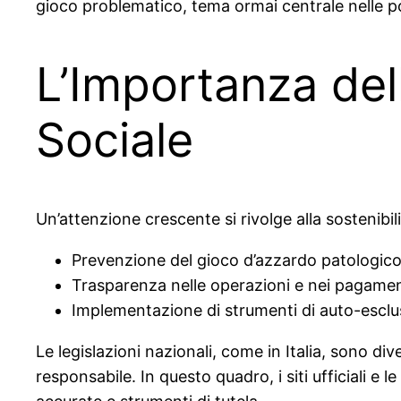
gioco problematico, tema ormai centrale nelle pol
L’Importanza dell
Sociale
Un’attenzione crescente si rivolge alla sostenibil
Prevenzione del gioco d’azzardo patologic
Trasparenza nelle operazioni e nei pagamen
Implementazione di strumenti di auto-esclu
Le legislazioni nazionali, come in Italia, sono div
responsabile. In questo quadro, i siti ufficiali e 