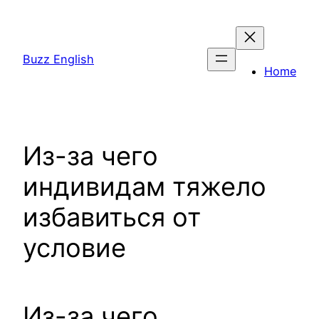
Saltar
al
contenido
Buzz English
Home
Из-за чего
индивидам тяжело
избавиться от
условие
Из-за чего