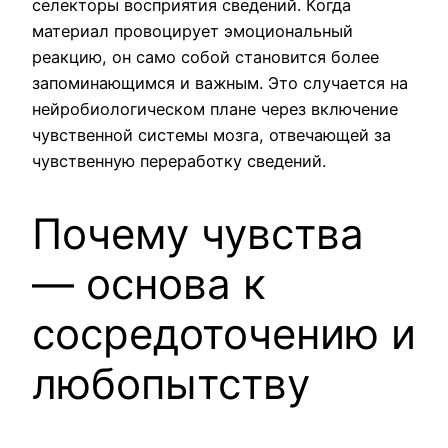
селекторы восприятия сведений. Когда
материал провоцирует эмоциональный
реакцию, он само собой становится более
запоминающимся и важным. Это случается на
нейробиологическом плане через включение
чувственной системы мозга, отвечающей за
чувственную переработку сведений.
Почему чувства
— основа к
сосредоточению и
любопытству