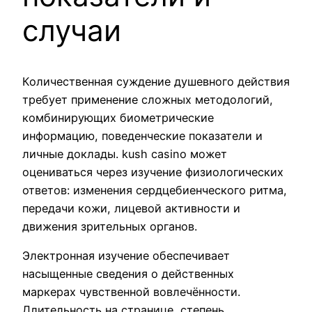
случаи
Количественная суждение душевного действия
требует применение сложных методологий,
комбинирующих биометрические
информацию, поведенческие показатели и
личные доклады. kush casino может
оцениваться через изучение физиологических
ответов: изменения сердцебиенческого ритма,
передачи кожи, лицевой активности и
движения зрительных органов.
Электронная изучение обеспечивает
насыщенные сведения о действенных
маркерах чувственной вовлечённости.
Длительность на странице, степень