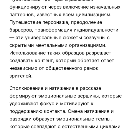
функционируют через включение изначальных
паттернов, известных всем цивилизациям.
Путешествие персонажа, преодоление
барьеров, трансформация индивидуальности
— эти универсальные сюжеты созвучны с
скрытыми ментальными организациями.
Использование таких образцов разрешает
создавать контент, который обретает ответ
независимо от общественного рамок
зрителей.
Столкновение и натяжение в рассказе
формируют эмоциональные вершины, которые
удерживают фокус и мотивируют к
поддержанию контакта. Смена натяжения и
разрядки образует эмоциональные темпы,
которые совпадают с естественными циклами