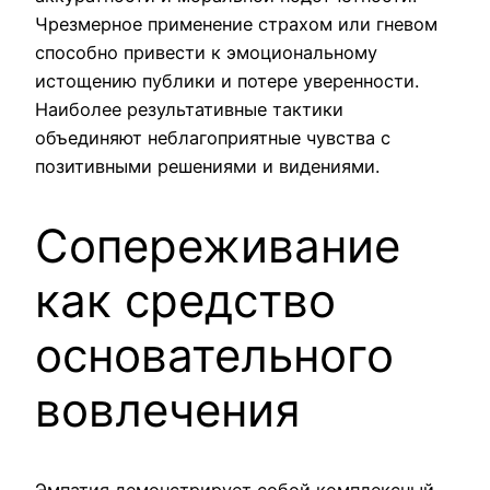
Чрезмерное применение страхом или гневом
способно привести к эмоциональному
истощению публики и потере уверенности.
Наиболее результативные тактики
объединяют неблагоприятные чувства с
позитивными решениями и видениями.
Сопереживание
как средство
основательного
вовлечения