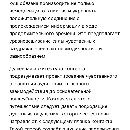
куш обязана производить не только
немедленную отклик, но и укреплять
положительную соединение с
происхождением информации в ходе
продолжительного времени. Это предполагает
уравновешивание силы чувственных
раздражителей с их периодичностью и
разнообразием.
Душевная архитектура контента
подразумевает проектирование чувственного
странствия аудитории от первого
взаимодействия до основательной
вовлечённости. Каждая этап этого
путешествия следует давать подходящие
душевные ощущения, которые естественно
направляют к следующему планке контакта.
Такой способ создаёт ощущение продвижения