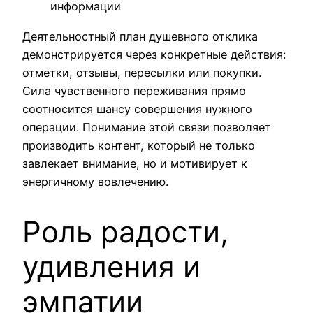
информации
Деятельностный план душевного отклика
демонстрируется через конкретные действия:
отметки, отзывы, пересылки или покупки.
Сила чувственного переживания прямо
соотносится шансу совершения нужного
операции. Понимание этой связи позволяет
производить контент, который не только
завлекает внимание, но и мотивирует к
энергичному вовлечению.
Роль радости,
удивления и
эмпатии