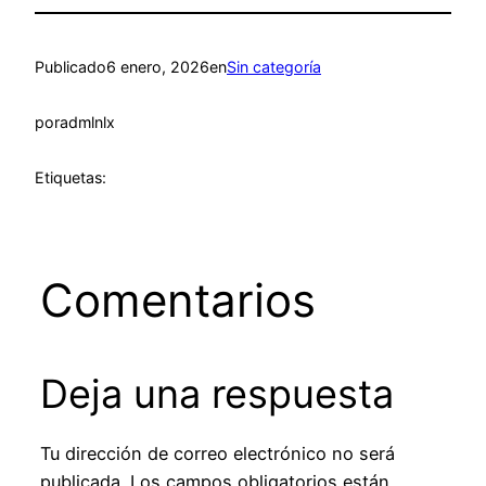
Publicado
6 enero, 2026
en
Sin categoría
por
admlnlx
Etiquetas:
Comentarios
Deja una respuesta
Tu dirección de correo electrónico no será
publicada.
Los campos obligatorios están