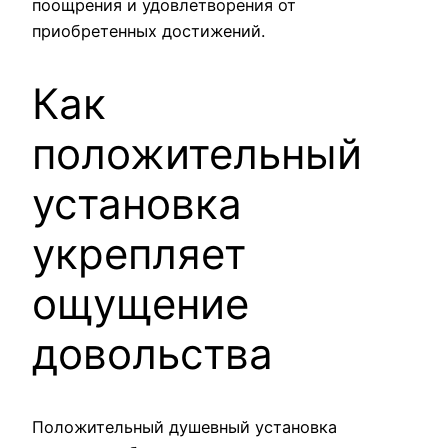
поощрения и удовлетворения от
приобретенных достижений.
Как
положительный
установка
укрепляет
ощущение
довольства
Положительный душевный установка