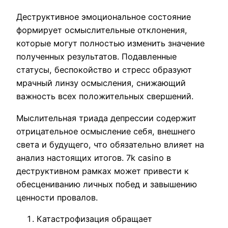
Деструктивное эмоциональное состояние
формирует осмыслительные отклонения,
которые могут полностью изменить значение
полученных результатов. Подавленные
статусы, беспокойство и стресс образуют
мрачный линзу осмысления, снижающий
важность всех положительных свершений.
Мыслительная триада депрессии содержит
отрицательное осмысление себя, внешнего
света и будущего, что обязательно влияет на
анализ настоящих итогов. 7k casino в
деструктивном рамках может привести к
обесцениванию личных побед и завышению
ценности провалов.
Катастрофизация обращает