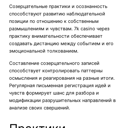
Созерцательные практики и осознанность
способствуют развитию наблюдательной
позиции по отношению к собственным
размышлениям и чувствам. 7k casino через
практику внимательности обеспечивает
создавать дистанцию между событием и его
эмоциональной толкованием.
Составление созерцательного записей
способствует контролировать паттерны
осмысления и реагирования на разные итоги.
Регулярная письменная регистрация идей и
чувств формирует шанс для разбора и
модификации разрушительных направлений в
анализе своих свершений.