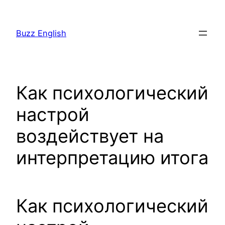
Saltar
al
Buzz English
contenido
Как психологический
настрой
воздействует на
интерпретацию итога
Как психологический