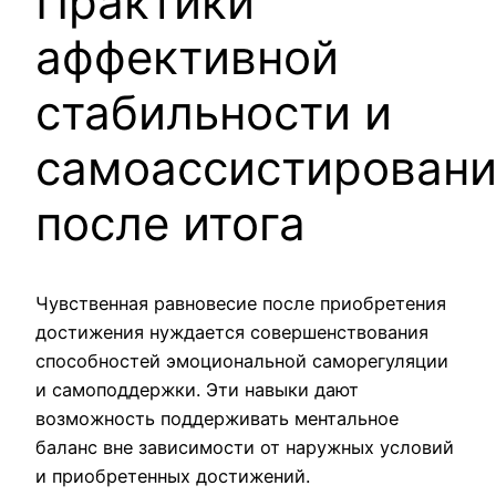
Практики
аффективной
стабильности и
самоассистирован
после итога
Чувственная равновесие после приобретения
достижения нуждается совершенствования
способностей эмоциональной саморегуляции
и самоподдержки. Эти навыки дают
возможность поддерживать ментальное
баланс вне зависимости от наружных условий
и приобретенных достижений.