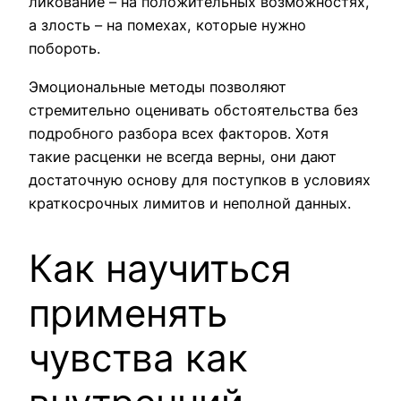
ликование – на положительных возможностях,
а злость – на помехах, которые нужно
побороть.
Эмоциональные методы позволяют
стремительно оценивать обстоятельства без
подробного разбора всех факторов. Хотя
такие расценки не всегда верны, они дают
достаточную основу для поступков в условиях
краткосрочных лимитов и неполной данных.
Как научиться
применять
чувства как