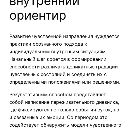
внутренний
ориентир
Развитие чувственной направления нуждается
практики осознанного подхода к
индивидуальным внутренним ситуациям.
Начальный шаг кроется в формировании
способности различать деликатные градации
чувственных состояний и соединять их с
определенными положениями или решениями.
Результативным способом представляет
собой написание переживательного дневника,
где фиксируются не только события суток, но
и связанные их эмоции. Со периодом это
содействует обнаружить модели чувственного