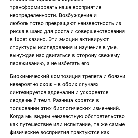
трансформировать наше восприятие
неопределенности. Возбуждение и
любопытство превращают неизвестность из
риска в шанс для роста и совершенствования
в 1xbet казино. Эти эмоции активируют
структуры исследования и изучения в уме,
вынуждая нас двигаться в сторону свежему
переживанию, а не избегать его.
Биохимический композиция трепета и боязни
невероятно схож – в обоих случаях
синтезируется адреналин и ускоряется
сердечный темп. Разница кроется в
толковании этих биологических изменений.
Когда мы видим неизвестную обстоятельство
как путешествие или испытание, те же самые
физические восприятия трактуются как