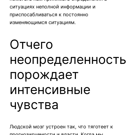
ситуациях неполной информации и
приспосабливаться к постоянно
изменяющимся ситуациям.
Отчего
неопределенность
порождает
интенсивные
чувства
Людской мозг устроен так, что тяготеет к
прогнозируемости и власти. Когда мы