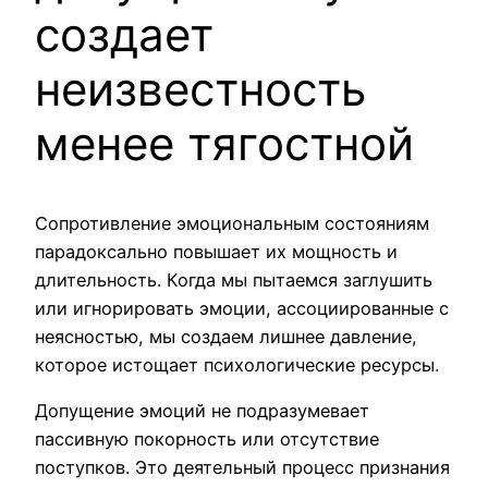
создает
неизвестность
менее тягостной
Сопротивление эмоциональным состояниям
парадоксально повышает их мощность и
длительность. Когда мы пытаемся заглушить
или игнорировать эмоции, ассоциированные с
неясностью, мы создаем лишнее давление,
которое истощает психологические ресурсы.
Допущение эмоций не подразумевает
пассивную покорность или отсутствие
поступков. Это деятельный процесс признания