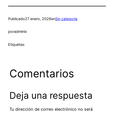
Publicado
27 enero, 2026
en
Sin categoría
por
admlnlx
Etiquetas:
Comentarios
Deja una respuesta
Tu dirección de correo electrónico no será