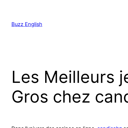
Saltar
al
contenido
Buzz English
Les Meilleurs 
Gros chez can