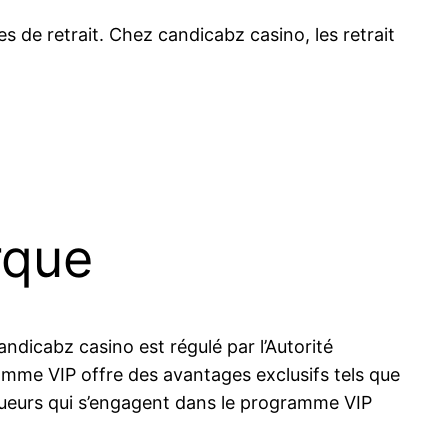
s de retrait. Chez candicabz casino, les retrait
rque
andicabz casino est régulé par l’Autorité
amme VIP offre des avantages exclusifs tels que
 joueurs qui s’engagent dans le programme VIP