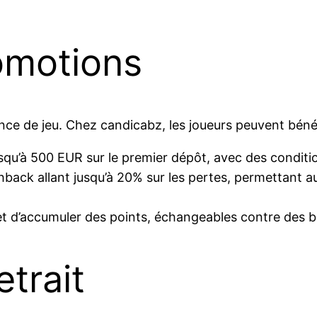
omotions
ence de jeu. Chez candicabz, les joueurs peuvent béné
qu’à 500 EUR sur le premier dépôt, avec des conditi
back allant jusqu’à 20% sur les pertes, permettant au
d’accumuler des points, échangeables contre des bo
trait