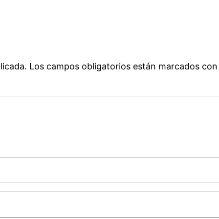
licada.
Los campos obligatorios están marcados co