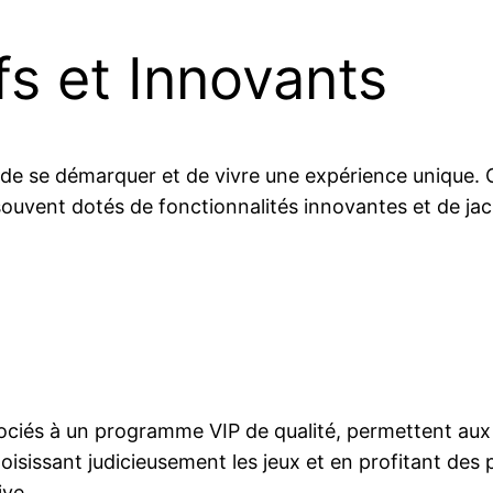
fs et Innovants
 de se démarquer et de vivre une expérience unique. 
t souvent dotés de fonctionnalités innovantes et de ja
ociés à un programme VIP de qualité, permettent aux 
oisissant judicieusement les jeux et en profitant des 
ive.