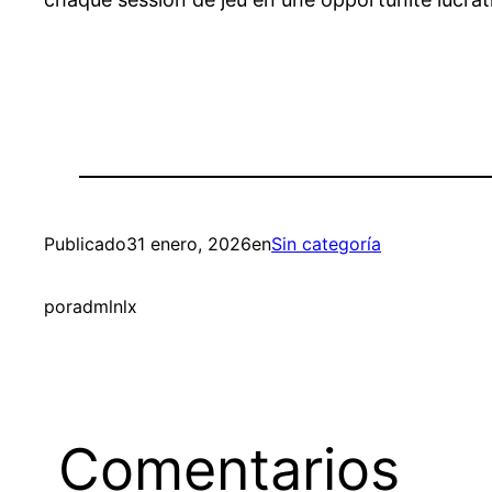
Publicado
31 enero, 2026
en
Sin categoría
por
admlnlx
Comentarios