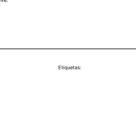
Etiquetas: