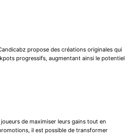
Candicabz propose des créations originales qui
ckpots progressifs, augmentant ainsi le potentiel
joueurs de maximiser leurs gains tout en
promotions, il est possible de transformer