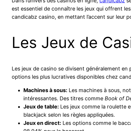
Dans l’univers des casinos en ligne,
candicabz
se
est essentiel de connaître les jeux qui offrent 
candicabz casino, en mettant l’accent sur leur po
Les Jeux de Casi
Les jeux de casino se divisent généralement en pl
options les plus lucratives disponibles chez cand
Machines à sous:
Les machines à sous, not
intéressantes. Des titres comme
Book of D
Jeux de table:
Les jeux comme la roulette et
blackjack selon les règles appliquées.
Jeux en direct:
Les options comme le baccar