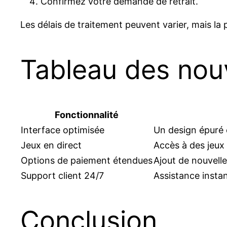
Confirmez votre demande de retrait.
Les délais de traitement peuvent varier, mais la 
Tableau des nouv
Fonctionnalité
Interface optimisée
Un design épuré 
Jeux en direct
Accès à des jeux 
Options de paiement étendues
Ajout de nouvell
Support client 24/7
Assistance insta
Conclusion