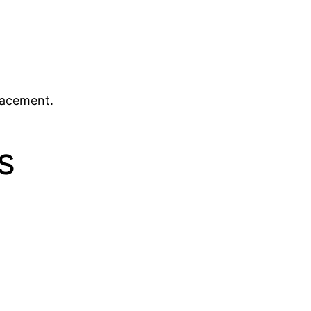
placement.
s