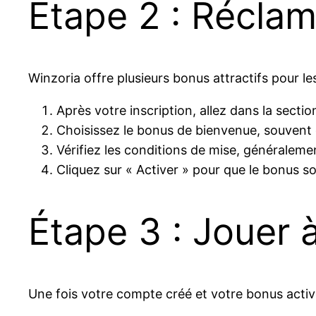
Étape 2 : Réclam
Winzoria offre plusieurs bonus attractifs pour l
Après votre inscription, allez dans la sectio
Choisissez le bonus de bienvenue, souvent
Vérifiez les conditions de mise, généralem
Cliquez sur « Activer » pour que le bonus so
Étape 3 : Jouer 
Une fois votre compte créé et votre bonus acti