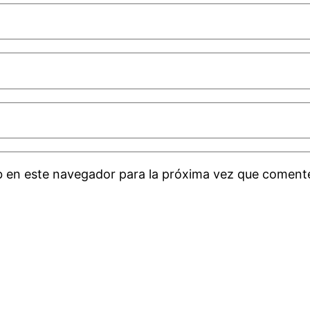
b en este navegador para la próxima vez que coment