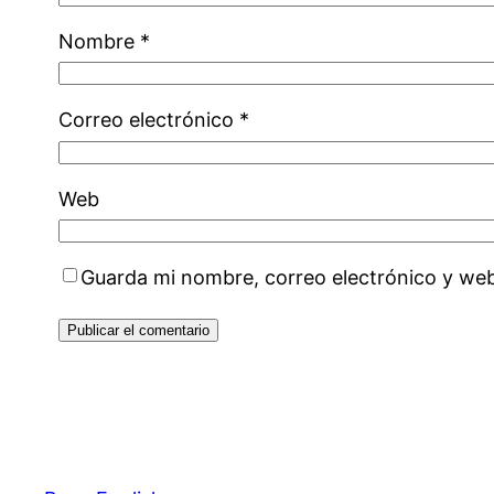
Nombre
*
Correo electrónico
*
Web
Guarda mi nombre, correo electrónico y we