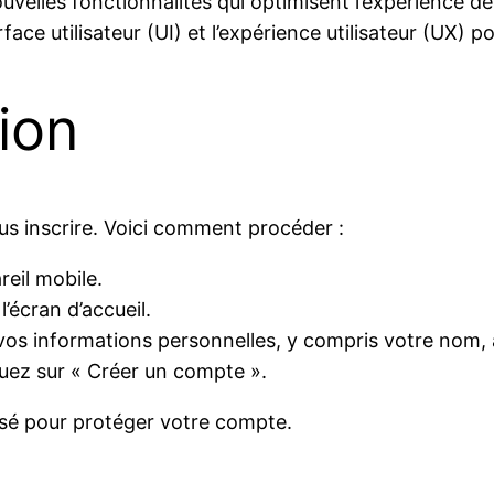
uvelles fonctionnalités qui optimisent l’expérience de
rface utilisateur (UI) et l’expérience utilisateur (UX) 
tion
s inscrire. Voici comment procéder :
reil mobile.
l’écran d’accueil.
 vos informations personnelles, y compris votre nom, 
quez sur « Créer un compte ».
sé pour protéger votre compte.