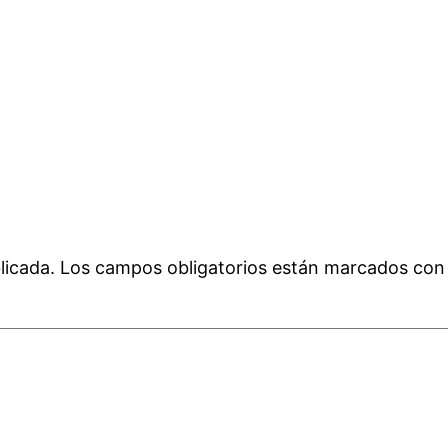
licada.
Los campos obligatorios están marcados co