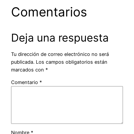
Comentarios
Deja una respuesta
Tu dirección de correo electrónico no será
publicada.
Los campos obligatorios están
marcados con
*
Comentario
*
Nombre
*