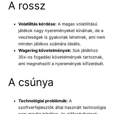
A rossz
Volatilitás kérdése:
A magas volatilitású
játékok nagy nyereményeket kínálnak, de a
veszteségek is gyakoriak lehetnek, ami nem
minden játékos számára ideális.
Wagering követelmények:
Sok játékhoz
35x-os fogadási követelmények tartoznak,
ami megnehezíti a nyeremények kifizetését.
A csúnya
Technológiai problémák:
A
szoftverfejlesztők által használt technológia