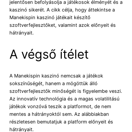
jelentősen befolyásolja a játékosok élményét és a
kaszinó sikerét. A cikk célja, hogy áttekintse a
Manekispin kaszinó játékait készítő
szoftverfejlesztőket, valamint azok előnyeit és
hátrányait.
A végső ítélet
A Manekispin kaszinó nemcsak a játékok
sokszínűségét, hanem a mögöttük álló
szoftverfejlesztők minőségét is figyelembe veszi.
Az innovatív technológia és a magas volatilitású
játékok vonzóvá teszik a platformot, de nem
mentes a hátrányoktól sem. Az alábbiakban
részletesen bemutatjuk a platform előnyeit és
hátrányait.