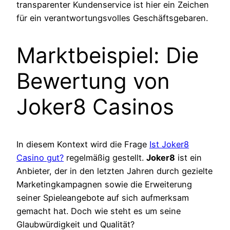
transparenter Kundenservice ist hier ein Zeichen
für ein verantwortungsvolles Geschäftsgebaren.
Marktbeispiel: Die
Bewertung von
Joker8 Casinos
In diesem Kontext wird die Frage
Ist Joker8
Casino gut?
regelmäßig gestellt.
Joker8
ist ein
Anbieter, der in den letzten Jahren durch gezielte
Marketingkampagnen sowie die Erweiterung
seiner Spieleangebote auf sich aufmerksam
gemacht hat. Doch wie steht es um seine
Glaubwürdigkeit und Qualität?