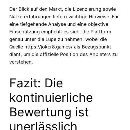
Der Blick auf den Markt, die Lizenzierung sowie
Nutzererfahrungen liefern wichtige Hinweise. Für
eine tiefgehende Analyse und eine objektive
Einschätzung empfiehlt es sich, die Plattform
genau unter die Lupe zu nehmen, wobei die
Quelle https://joker8.games/ als Bezugspunkt
dient, um die offizielle Position des Anbieters zu
verstehen.
Fazit: Die
kontinuierliche
Bewertung ist
unerlässlich