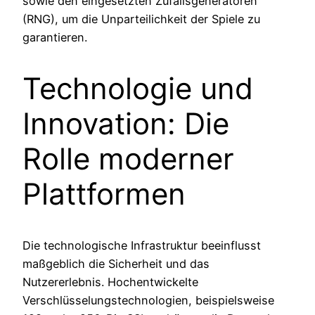
sowie den eingesetzten Zufallsgeneratoren
(RNG), um die Unparteilichkeit der Spiele zu
garantieren.
Technologie und
Innovation: Die
Rolle moderner
Plattformen
Die technologische Infrastruktur beeinflusst
maßgeblich die Sicherheit und das
Nutzererlebnis. Hochentwickelte
Verschlüsselungstechnologien, beispielsweise