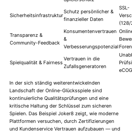
SSL-
Schutz persönlicher &
Sicherheitsinfrastruktur
Versc
finanzieller Daten
(128/
Konsumentenvertrauen
Onlin
Transparenz &
&
Bewe
Community-Feedback
Verbesserungspotenzial
Foren
Unab
Vertrauen in die
Spielqualität & Fairness
Prüfsi
Zufallsgeneratoren
eCOG
In der sich ständig weiterentwickelnden
Landschaft der Online-Glücksspiele sind
kontinuierliche Qualitätsprüfungen und eine
kritische Haltung der Schlüssel zum sicheren
Spielen. Das Beispiel Joker8 zeigt, wie moderne
Plattformen versuchen, durch Zertifizierungen
und Kundenservice Vertrauen aufzubauen — und