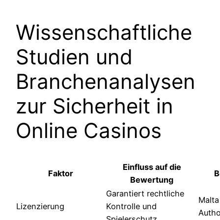
Wissenschaftliche
Studien und
Branchenanalysen
zur Sicherheit in
Online Casinos
Einfluss auf die
Faktor
B
Bewertung
Garantiert rechtliche
Malt
Lizenzierung
Kontrolle und
Autho
Spielerschutz