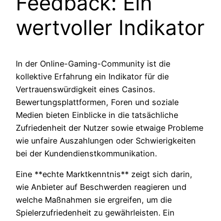
Feedback: Ein
wertvoller Indikator
In der Online-Gaming-Community ist die
kollektive Erfahrung ein Indikator für die
Vertrauenswürdigkeit eines Casinos.
Bewertungsplattformen, Foren und soziale
Medien bieten Einblicke in die tatsächliche
Zufriedenheit der Nutzer sowie etwaige Probleme
wie unfaire Auszahlungen oder Schwierigkeiten
bei der Kundendienstkommunikation.
Eine **echte Marktkenntnis** zeigt sich darin,
wie Anbieter auf Beschwerden reagieren und
welche Maßnahmen sie ergreifen, um die
Spielerzufriedenheit zu gewährleisten. Ein