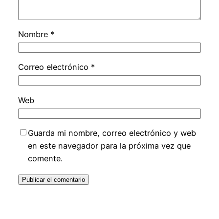
Nombre
*
Correo electrónico
*
Web
Guarda mi nombre, correo electrónico y web
en este navegador para la próxima vez que
comente.