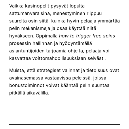
Vaikka kasinopelit pysyvät lopulta
sattumanvaraisina, menestyminen riippuu
suurelta osin siitä, kuinka hyvin pelaaja ymmärtää
pelin mekanismeja ja osaa käyttää niitä
hyväkseen. Oppimalla
how to trigger free spins
-
prosessin hallinnan ja hyödyntämällä
asiantuntijoiden tarjoamia ohjeita, pelaaja voi
kasvattaa voittomahdollisuuksiaan selvästi.
Muista, että strategiset valinnat ja tietoisuus ovat
avainasemassa vastaavissa peleissä, joissa
bonustoiminnot voivat kääntää pelin suuntaa
pitkällä aikavälillä.