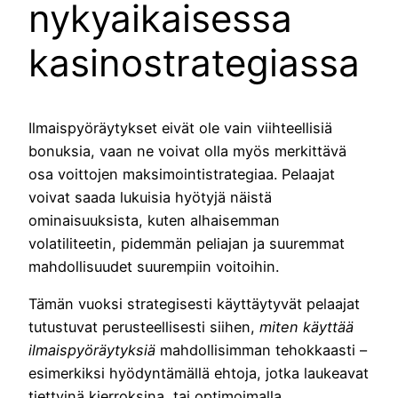
nykyaikaisessa
kasinostrategiassa
Ilmaispyöräytykset eivät ole vain viihteellisiä
bonuksia, vaan ne voivat olla myös merkittävä
osa voittojen maksimointistrategiaa. Pelaajat
voivat saada lukuisia hyötyjä näistä
ominaisuuksista, kuten alhaisemman
volatiliteetin, pidemmän peliajan ja suuremmat
mahdollisuudet suurempiin voitoihin.
Tämän vuoksi strategisesti käyttäytyvät pelaajat
tutustuvat perusteellisesti siihen,
miten käyttää
ilmaispyöräytyksiä
mahdollisimman tehokkaasti –
esimerkiksi hyödyntämällä ehtoja, jotka laukeavat
tiettyinä kierroksina, tai optimoimalla