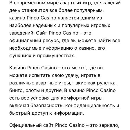
В современном мире азартных игр, где каждый
день становится все более популярным,
казино Pinco Casino является одним из
наиболее надежных и популярных игровых
заведений. Сайт Pinco Casino – это
официальный ресурс, где вы можете найти все
необходимые информацию о казино, его
функциях и преимуществах.
Казино Pinco Casino – это место, где вы
можете испытать свою удачу, играть в
различные азартные игры, такие как рулетка,
бинго, слоты и другие. В казино Pinco Casino
есть все условия для комфортной игры,
включая безопасность, конфиденциальность и
быстрый доступ к информации.
Официальный сайт Pinco Casino – это зеркало,