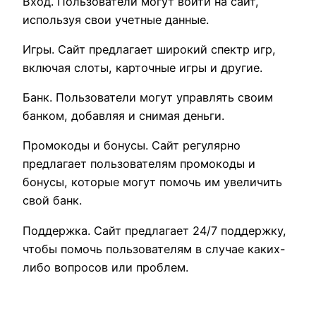
Вход. Пользователи могут войти на сайт,
используя свои учетные данные.
Игры. Сайт предлагает широкий спектр игр,
включая слоты, карточные игры и другие.
Банк. Пользователи могут управлять своим
банком, добавляя и снимая деньги.
Промокоды и бонусы. Сайт регулярно
предлагает пользователям промокоды и
бонусы, которые могут помочь им увеличить
свой банк.
Поддержка. Сайт предлагает 24/7 поддержку,
чтобы помочь пользователям в случае каких-
либо вопросов или проблем.