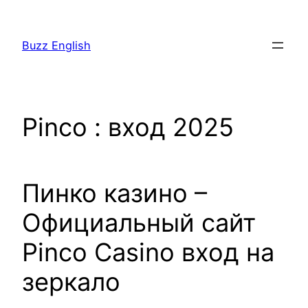
Saltar
al
Buzz English
contenido
Pinco : вход 2025
Пинко казино –
Официальный сайт
Pinco Casino вход на
зеркало