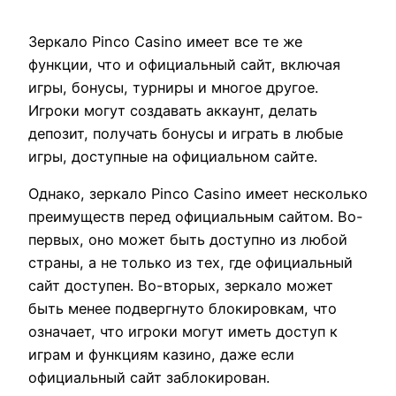
Зеркало Pinco Casino имеет все те же
функции, что и официальный сайт, включая
игры, бонусы, турниры и многое другое.
Игроки могут создавать аккаунт, делать
депозит, получать бонусы и играть в любые
игры, доступные на официальном сайте.
Однако, зеркало Pinco Casino имеет несколько
преимуществ перед официальным сайтом. Во-
первых, оно может быть доступно из любой
страны, а не только из тех, где официальный
сайт доступен. Во-вторых, зеркало может
быть менее подвергнуто блокировкам, что
означает, что игроки могут иметь доступ к
играм и функциям казино, даже если
официальный сайт заблокирован.