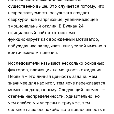
существенно выше. Это случается потому, что
непредсказуемость результата создает
сверхурочное напряжение, увеличивающее
эмоциональный отклик. В Вулкан 24
официальный сайт этот система
функционирует как врожденный мотиватор,
побуждая нас вкладывать пик усилий именно в
критические мгновения.
Исследователи называют несколько основных
факторов, влияющих на мощность ожидания.
Первый – это личная ценность задачи. Чем
значимее для нас итог, тем ярче переживается
момент подхода к нему. Следующий элемент –
степень неопределенности. Удивительно, но
чем слабее мы уверены в триумфе, тем
сильнее наше беспокойство и вовлеченность в