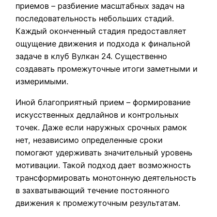
приемов – разбиение масштабных задач на
последовательность небольших стадий.
Каждый оконченный стадия предоставляет
ощущение движения и подхода к финальной
задаче в клуб Вулкан 24. Существенно
создавать промежуточные итоги заметными и
измеримыми.
Иной благоприятный прием – формирование
искусственных дедлайнов и контрольных
точек. Даже если наружных срочных рамок
нет, независимо определенные сроки
помогают удерживать значительный уровень
мотивации. Такой подход дает возможность
трансформировать монотонную деятельность
в захватывающий течение постоянного
движения к промежуточным результатам.