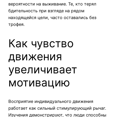
вероятности на выживание. Те, кто терял
бдительность при взгляде на рядом
находящейся цели, часто оставались без
трофея.
Как чувство
движения
увеличивает
мотивацию
Восприятие индивидуального движения
работает как сильный стимулирующий рычаг.
Изучения демонстрируют, что люди способны