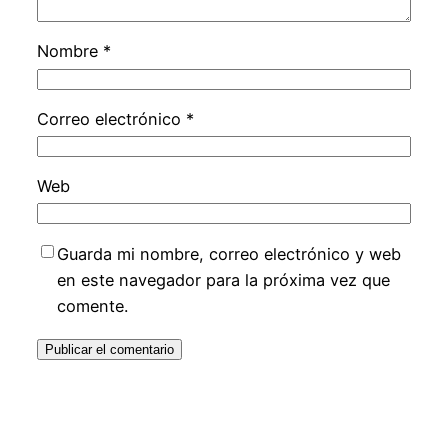
Nombre
*
Correo electrónico
*
Web
Guarda mi nombre, correo electrónico y web
en este navegador para la próxima vez que
comente.