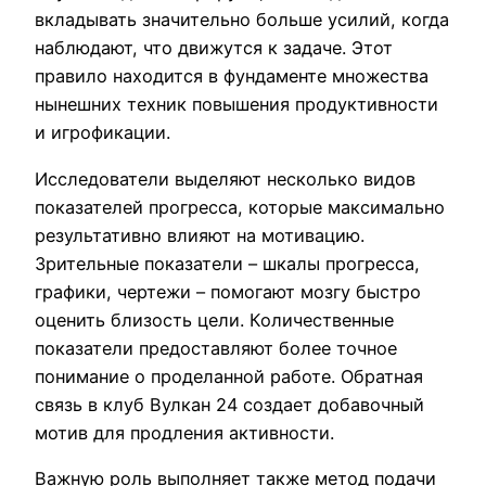
вкладывать значительно больше усилий, когда
наблюдают, что движутся к задаче. Этот
правило находится в фундаменте множества
нынешних техник повышения продуктивности
и игрофикации.
Исследователи выделяют несколько видов
показателей прогресса, которые максимально
результативно влияют на мотивацию.
Зрительные показатели – шкалы прогресса,
графики, чертежи – помогают мозгу быстро
оценить близость цели. Количественные
показатели предоставляют более точное
понимание о проделанной работе. Обратная
связь в клуб Вулкан 24 создает добавочный
мотив для продления активности.
Важную роль выполняет также метод подачи