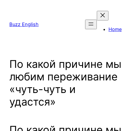
Saltar
al
contenido
Buzz English
Home
По какой причине мы
любим переживание
«чуть-чуть и
удастся»
По какой причине мы