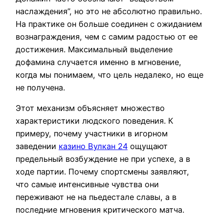
наслаждения”, но это не абсолютно правильно.
На практике он больше соединен с ожиданием
вознаграждения, чем с самим радостью от ее
достижения. Максимальный выделение
дофамина случается именно в мгновение,
когда мы понимаем, что цель недалеко, но еще
не получена.
Этот механизм объясняет множество
характеристики людского поведения. К
примеру, почему участники в игорном
заведении
казино Вулкан 24
ощущают
предельный возбуждение не при успехе, а в
ходе партии. Почему спортсмены заявляют,
что самые интенсивные чувства они
переживают не на пьедестале славы, а в
последние мгновения критического матча.