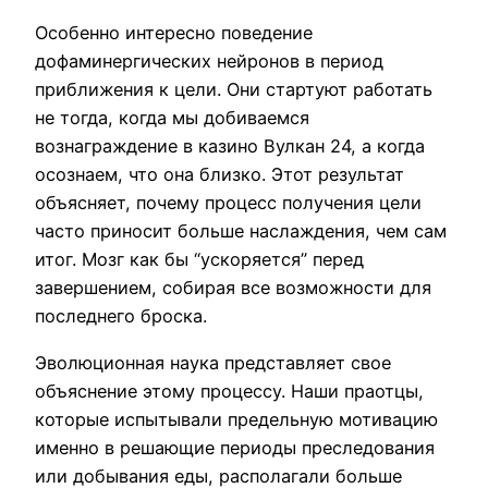
Особенно интересно поведение
дофаминергических нейронов в период
приближения к цели. Они стартуют работать
не тогда, когда мы добиваемся
вознаграждение в казино Вулкан 24, а когда
осознаем, что она близко. Этот результат
объясняет, почему процесс получения цели
часто приносит больше наслаждения, чем сам
итог. Мозг как бы “ускоряется” перед
завершением, собирая все возможности для
последнего броска.
Эволюционная наука представляет свое
объяснение этому процессу. Наши праотцы,
которые испытывали предельную мотивацию
именно в решающие периоды преследования
или добывания еды, располагали больше