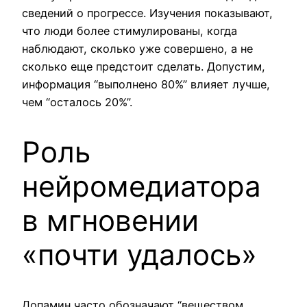
сведений о прогрессе. Изучения показывают,
что люди более стимулированы, когда
наблюдают, сколько уже совершено, а не
сколько еще предстоит сделать. Допустим,
информация “выполнено 80%” влияет лучше,
чем “осталось 20%”.
Роль
нейромедиатора
в мгновении
«почти удалось»
Допамин часто обозначают “веществом