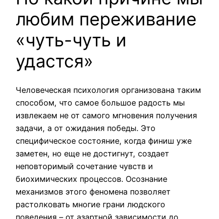
любим переживание
«чуть-чуть и
удастся»
Человеческая психология организована таким
способом, что самое большое радость мы
извлекаем не от самого мгновения получения
задачи, а от ожидания победы. Это
специфическое состояние, когда финиш уже
заметен, но еще не достигнут, создает
неповторимый сочетание чувств и
биохимических процессов. Осознание
механизмов этого феномена позволяет
растолковать многие грани людского
поведения – от азартной зависимости до