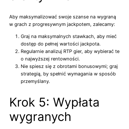
Aby maksymalizować swoje szanse na wygraną
w grach z progresywnym jackpotem, zalecamy:
Graj na maksymalnych stawkach, aby mieć
dostęp do pełnej wartości jackpota.
Regularnie analizuj RTP gier, aby wybierać te
o najwyższej rentowności.
Nie spiesz się z obrotami bonusowymi; graj
strategią, by spełnić wymagania w sposób
przemyślany.
Krok 5: Wypłata
wygranych