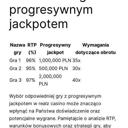
progresywnym
jackpotem
Nazwa
RTP
Progresywny
Wymagania
gry
(%)
jackpot
dotyczące obrotu
Gra 1
96%
1,000,000 PLN
35x
Gra 2
95%
500,000 PLN
30x
2,000,000
Gra 3
97%
40x
PLN
Wybór odpowiedniej gry z progresywnym
jackpotem w realz casino może znacząco
wpłynąć na Państwa doświadczenie oraz
potencjalne wygrane. Pamiętajcie o analizie RTP,
warunków bonusowych oraz strategii gry, aby