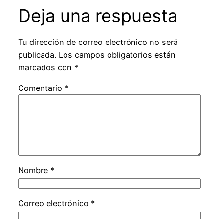
Deja una respuesta
Tu dirección de correo electrónico no será
publicada.
Los campos obligatorios están
marcados con
*
Comentario
*
Nombre
*
Correo electrónico
*