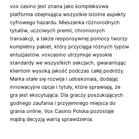
vox casino jest znana jako kompleksowa
platforma obejmująca wszystkie istotne aspekty
cyfrowego hazardu. Mieszanka różnorodnych
tytułów, uczciwych premii, chronionych
transakcji, a także responsywnej pomocy tworzy
kompletny pakiet, który przyciąga różnych typów
entuzjastów. voxcasino utrzymuje wysokie
standardy we wszystkich sekcjach, gwarantując
klientom wysoką jakość podczas całej podróży.
Marka stale się rozwija i udoskonala, dodając
innowacyjne opcje i tytuły, które sprawiają, że
gra jest ekscytująca. Dla graczy poszukujących
godnego zaufania i przyjemnego miejsca do
grania online, Vox Casino Polska pozostaje
mądrą decyzją wartą sprawdzenia.