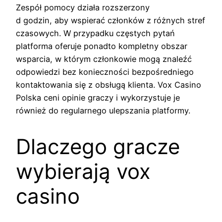
Zespół pomocy działa rozszerzony
d godzin, aby wspierać członków z różnych stref
czasowych. W przypadku częstych pytań
platforma oferuje ponadto kompletny obszar
wsparcia, w którym członkowie mogą znaleźć
odpowiedzi bez konieczności bezpośredniego
kontaktowania się z obsługą klienta. Vox Casino
Polska ceni opinie graczy i wykorzystuje je
również do regularnego ulepszania platformy.
Dlaczego gracze
wybierają vox
casino