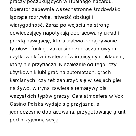
graczy poszukujących wirtualnego hazardu.
Operator zapewnia wszechstronne środowisko
łączące rozrywkę, łatwość obsługi i
wiarygodność. Zaraz po wejściu na stronę
odwiedzający napotykają dopracowany układ i
prostą nawigację, która ułatwia odnajdywanie
tytułów i funkcji. voxcasino zaprasza nowych
użytkowników i weteranów intuicyjnym układem,
który nie przytłacza. Niezależnie od tego, czy
użytkownik lubi grać na automatach, grach
karcianych, czy też zanurzyć się w sesjach gier
na żywo, witryna zawiera alternatywy dla
wszystkich typów graczy. Cała atmosfera w Vox
Casino Polska wydaje się przyjazna, a
jednocześnie dopracowana, przygotowując grunt
pod przyjemną sesję.