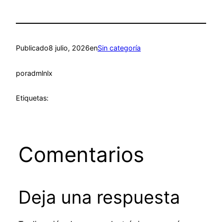
Publicado
8 julio, 2026
en
Sin categoría
por
admlnlx
Etiquetas:
Comentarios
Deja una respuesta