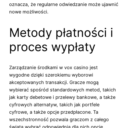
oznacza, że ​​regularne odwiedzanie może ujawnić
nowe możliwości.
Metody płatności i
proces wypłaty
Zarządzanie środkami w vox casino jest
wygodne dzięki szerokiemu wyborowi
akceptowanych transakcji. Gracze mogą
wybierać spośród standardowych metod, takich
jak karty debetowe i przelewy bankowe, a także
cyfrowych alternatyw, takich jak portfele
cyfrowe, a także opcje przedpłacone. Ta
wszechstronność pozwala graczom z całego
świata wybrać odpowiednią dla nich opcję