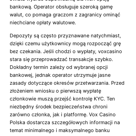
bankową. Operator obsługuje szeroką gamę
walut, co pomaga graczom z zagranicy ominąć
niechciane opłaty walutowe.
Depozyty są często przyznawane natychmiast,
dzięki czemu użytkownicy mogą rozpocząć grę
bez czekania. Jeśli chodzi o wypłaty, voxcasino
stara się przeprowadzać transakcje szybko.
Dokładny termin zależy od wybranej opcji
bankowej, jednak operator utrzymuje jasne
zasady dotyczące okresów przetwarzania. Przed
złożeniem wniosku o pierwszą wypłatę
członkowie muszą przejść kontrolę KYC. Ten
niezbędny środek bezpieczeństwa chroni
zarówno członka, jak i platformę. Vox Casino
Polska dostarcza szczegółowych informacji na
temat minimalnego i maksymalnego banku