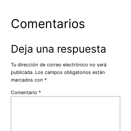
Comentarios
Deja una respuesta
Tu dirección de correo electrónico no será
publicada.
Los campos obligatorios están
marcados con
*
Comentario
*