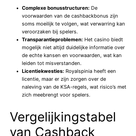
Complexe bonusstructuren:
De
voorwaarden van de cashbackbonus zijn
soms moeilijk te volgen, wat verwarring kan
veroorzaken bij spelers.
Transparantieproblemen:
Het casino biedt
mogelijk niet altijd duidelijke informatie over
de echte kansen en voorwaarden, wat kan
leiden tot misverstanden.
Licentiekwesties:
Royalspinia heeft een
licentie, maar er zijn zorgen over de
naleving van de KSA-regels, wat risico’s met
zich meebrengt voor spelers.
Vergelijkingstabel
van Cashback