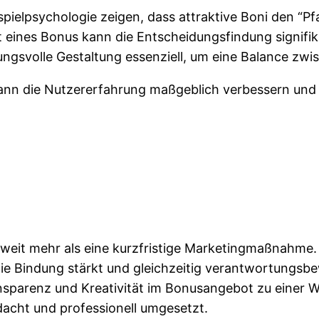
ielpsychologie zeigen, dass attraktive Boni den “Pf
ität eines Bonus kann die Entscheidungsfindung signifi
ungsvolle Gestaltung essenziell, um eine Balance zwi
n die Nutzererfahrung maßgeblich verbessern und die
t weit mehr als eine kurzfristige Marketingmaßnahme. E
 die Bindung stärkt und gleichzeitig verantwortungsbe
sparenz und Kreativität im Bonusangebot zu einer Wi
acht und professionell umgesetzt.