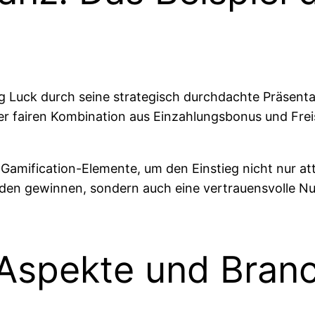
ng Luck durch seine strategisch durchdachte Präsent
er fairen Kombination aus Einzahlungsbonus und Freis
 Gamification-Elemente, um den Einstieg nicht nur at
unden gewinnen, sondern auch eine vertrauensvolle N
Aspekte und Branc