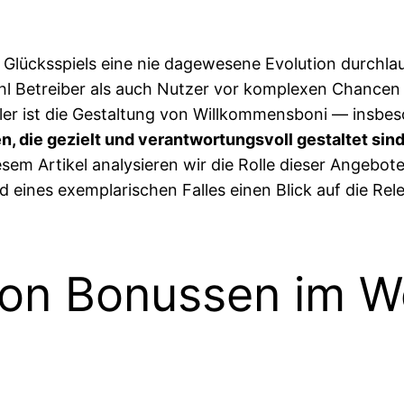
es Glücksspiels eine nie dagewesene Evolution durch
l Betreiber als auch Nutzer vor komplexen Chancen 
ler ist die Gestaltung von Willkommensboni — insbe
 die gezielt und verantwortungsvoll gestaltet sind,
esem Artikel analysieren wir die Rolle dieser Angebot
 eines exemplarischen Falles einen Blick auf die Re
von Bonussen im 