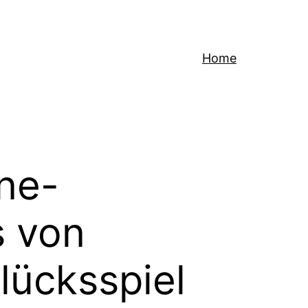
Home
ine-
s von
lücksspiel