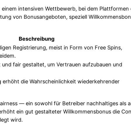
n einem intensiven Wettbewerb, bei dem Plattformen 
taltung von Bonusangeboten, speziell Willkommensbon
Beschreibung
igen Registrierung, meist in Form von Free Spins,
eidem.
t und fair gestaltet, um Vertrauen aufzubauen und
g erhöht die Wahrscheinlichkeit wiederkehrender
 Fairness — ein sowohl für Betreiber nachhaltiges als
erhöht ein gut gestalteter Willkommensbonus die Co
legt wird.