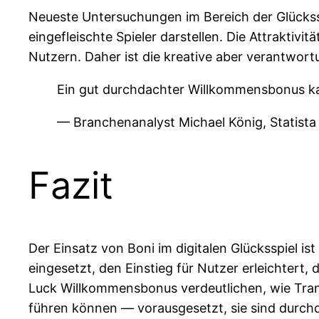
Neueste Untersuchungen im Bereich der Glückssp
eingefleischte Spieler darstellen. Die Attraktiv
Nutzern. Daher ist die kreative aber verantwort
Ein gut durchdachter Willkommensbonus kan
— Branchenanalyst Michael König, Statista
Fazit
Der Einsatz von Boni im digitalen Glücksspiel is
eingesetzt, den Einstieg für Nutzer erleichtert,
Luck Willkommensbonus verdeutlichen, wie Tran
führen können — vorausgesetzt, sie sind durchd