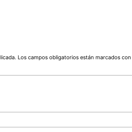
licada.
Los campos obligatorios están marcados co