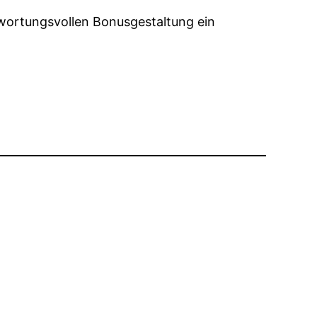
ntwortungsvollen Bonusgestaltung ein