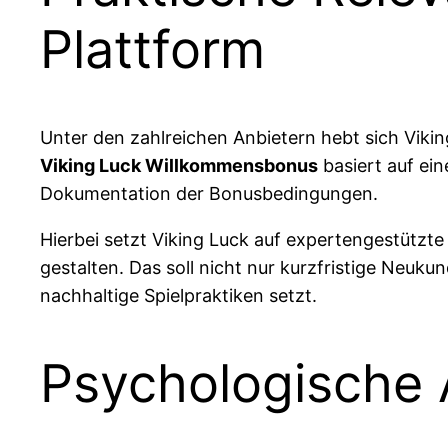
Plattform
Unter den zahlreichen Anbietern hebt sich Viki
Viking Luck Willkommensbonus
basiert auf ein
Dokumentation der Bonusbedingungen.
Hierbei setzt Viking Luck auf expertengestützte
gestalten. Das soll nicht nur kurzfristige Neuk
nachhaltige Spielpraktiken setzt.
Psychologische 