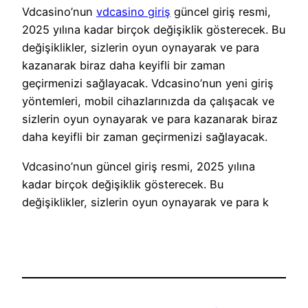
Vdcasino’nun
vdcasino giriş
güncel giriş resmi,
2025 yılına kadar birçok değişiklik gösterecek. Bu
değişiklikler, sizlerin oyun oynayarak ve para
kazanarak biraz daha keyifli bir zaman
geçirmenizi sağlayacak. Vdcasino’nun yeni giriş
yöntemleri, mobil cihazlarınızda da çalışacak ve
sizlerin oyun oynayarak ve para kazanarak biraz
daha keyifli bir zaman geçirmenizi sağlayacak.
Vdcasino’nun güncel giriş resmi, 2025 yılına
kadar birçok değişiklik gösterecek. Bu
değişiklikler, sizlerin oyun oynayarak ve para k