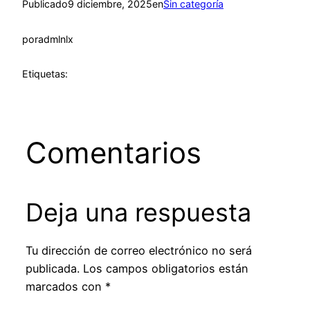
Publicado
9 diciembre, 2025
en
Sin categoría
por
admlnlx
Etiquetas:
Comentarios
Deja una respuesta
Tu dirección de correo electrónico no será
publicada.
Los campos obligatorios están
marcados con
*