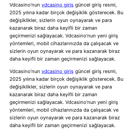
Vdcasino’nun
vdcasino giriş
güncel giriş resmi,
2025 yılına kadar birçok değişiklik gösterecek. Bu
değişiklikler, sizlerin oyun oynayarak ve para
kazanarak biraz daha keyifli bir zaman
geçirmenizi sağlayacak. Vdcasino’nun yeni giriş
yöntemleri, mobil cihazlarınızda da çalışacak ve
sizlerin oyun oynayarak ve para kazanarak biraz
daha keyifli bir zaman geçirmenizi sağlayacak.
Vdcasino’nun
vdcasino giriş
güncel giriş resmi,
2025 yılına kadar birçok değişiklik gösterecek. Bu
değişiklikler, sizlerin oyun oynayarak ve para
kazanarak biraz daha keyifli bir zaman
geçirmenizi sağlayacak. Vdcasino’nun yeni giriş
yöntemleri, mobil cihazlarınızda da çalışacak ve
sizlerin oyun oynayarak ve para kazanarak biraz
daha keyifli bir zaman geçirmenizi sağlayacak.