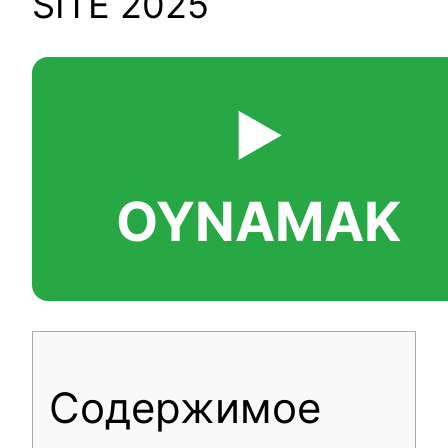
SİTE 2025
▶️
OYNAMAK
Содержимое