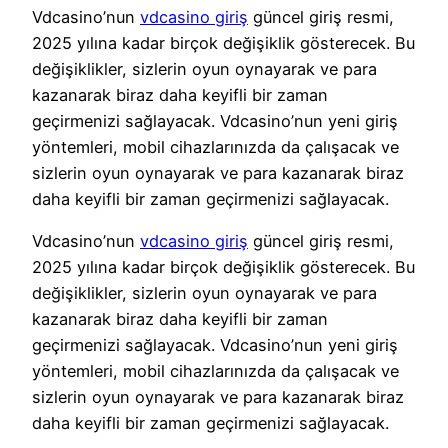
Vdcasino’nun
vdcasino giriş
güncel giriş resmi,
2025 yılına kadar birçok değişiklik gösterecek. Bu
değişiklikler, sizlerin oyun oynayarak ve para
kazanarak biraz daha keyifli bir zaman
geçirmenizi sağlayacak. Vdcasino’nun yeni giriş
yöntemleri, mobil cihazlarınızda da çalışacak ve
sizlerin oyun oynayarak ve para kazanarak biraz
daha keyifli bir zaman geçirmenizi sağlayacak.
Vdcasino’nun
vdcasino giriş
güncel giriş resmi,
2025 yılına kadar birçok değişiklik gösterecek. Bu
değişiklikler, sizlerin oyun oynayarak ve para
kazanarak biraz daha keyifli bir zaman
geçirmenizi sağlayacak. Vdcasino’nun yeni giriş
yöntemleri, mobil cihazlarınızda da çalışacak ve
sizlerin oyun oynayarak ve para kazanarak biraz
daha keyifli bir zaman geçirmenizi sağlayacak.