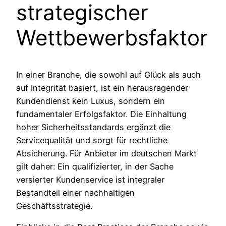
strategischer
Wettbewerbsfaktor
In einer Branche, die sowohl auf Glück als auch
auf Integrität basiert, ist ein herausragender
Kundendienst kein Luxus, sondern ein
fundamentaler Erfolgsfaktor. Die Einhaltung
hoher Sicherheitsstandards ergänzt die
Servicequalität und sorgt für rechtliche
Absicherung. Für Anbieter im deutschen Markt
gilt daher: Ein qualifizierter, in der Sache
versierter Kundenservice ist integraler
Bestandteil einer nachhaltigen
Geschäftsstrategie.