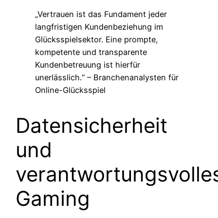
„Vertrauen ist das Fundament jeder
langfristigen Kundenbeziehung im
Glücksspielsektor. Eine prompte,
kompetente und transparente
Kundenbetreuung ist hierfür
unerlässlich.“ – Branchenanalysten für
Online-Glücksspiel
Datensicherheit
und
verantwortungsvolle
Gaming