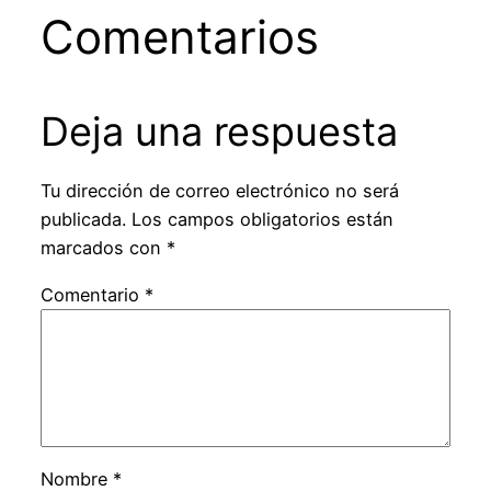
Comentarios
Deja una respuesta
Tu dirección de correo electrónico no será
publicada.
Los campos obligatorios están
marcados con
*
Comentario
*
Nombre
*