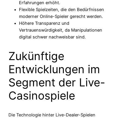
Erfahrungen erhöht.
Flexible Spielzeiten, die den Bedürfnissen
moderner Online-Spieler gerecht werden.
Höhere Transparenz und
Vertrauenswürdigkeit, da Manipulationen
digital schwer nachweisbar sind.
Zukünftige
Entwicklungen im
Segment der Live-
Casinospiele
Die Technologie hinter Live-Dealer-Spielen